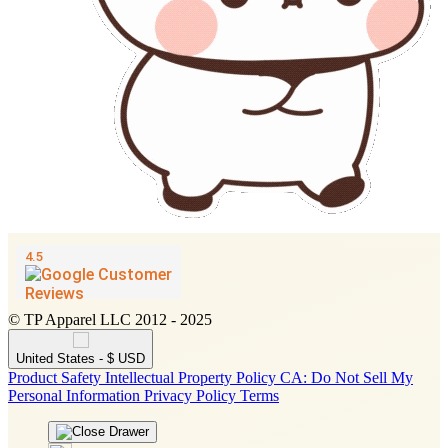
© TP Apparel LLC 2012 - 2025
United States - $ USD
Product Safety
Intellectual Property Policy
CA: Do Not Sell My
Personal Information
Privacy Policy
Terms