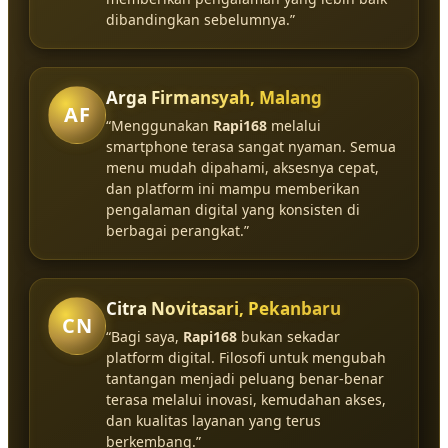
dibandingkan sebelumnya.”
Arga Firmansyah, Malang
AF
“Menggunakan
Rapi168
melalui
smartphone terasa sangat nyaman. Semua
menu mudah dipahami, aksesnya cepat,
dan platform ini mampu memberikan
pengalaman digital yang konsisten di
berbagai perangkat.”
Citra Novitasari, Pekanbaru
CN
“Bagi saya,
Rapi168
bukan sekadar
platform digital. Filosofi untuk mengubah
tantangan menjadi peluang benar-benar
terasa melalui inovasi, kemudahan akses,
dan kualitas layanan yang terus
berkembang.”