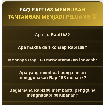
FAQ RAPI168 MENGUBAH
TANTANGAN MENJADI PELUANG 🏆
Apa itu Rapi168?
Rapi168
adalah platform digital modern yang membawa
Apa makna dari konsep Rapi168?
konsep perkembangan dan inovasi dengan tujuan
memberikan pengalaman yang nyaman, praktis, serta
Konsep
Rapi168
menggambarkan semangat untuk
membantu pengguna menikmati perjalanan digital yang
Mengapa Rapi168 mengutamakan inovasi?
mengubah setiap tantangan menjadi peluang baru.
lebih positif.
Setiap proses dianggap sebagai langkah penting untuk
Rapi168
percaya bahwa perkembangan dimulai dari
berkembang dan mencapai hasil yang lebih baik.
Apa yang membuat pengalaman
kemampuan beradaptasi. Karena itu, platform terus
menggunakan Rapi168 menarik?
menghadirkan pembaruan agar tetap relevan dengan
kebutuhan pengguna di era digital modern.
Rapi168
menghadirkan tampilan modern, navigasi mudah
Bagaimana Rapi168 membantu pengguna
dipahami, sistem responsif, dan akses fleksibel yang
menghadapi perubahan?
membantu pengguna mendapatkan pengalaman digital
lebih nyaman.
Melalui teknologi yang terus berkembang dan layanan