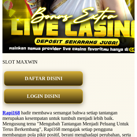
SLOT MAXWIN
DAFTAR DISINI
LOGIN DISINI
Rapi168
hadir membawa semangat bahwa setiap tantangan
merupakan kesempatan untuk tumbuh menjadi lebih baik.
Mengusung tema "Mengubah Tantangan Menjadi Peluang Untuk
Terus Berkembang", Rapi168 mengajak setiap pengguna
membangun pola pikir positif, berani menghadapi perubahan, serta