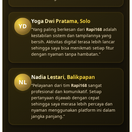
Yoga Dwi Pratama, Solo
YD
“Yang paling berkesan dari
Rapi168
adalah
kestabilan sistem dan tampilannya yang
bersih. Aktivitas digital terasa lebih lancar
sehingga saya bisa menikmati setiap fitur
dengan nyaman tanpa hambatan.”
Nadia Lestari, Balikpapan
NL
“Pelayanan dari tim
Rapi168
sangat
profesional dan komunikatif. Setiap
pertanyaan dijawab dengan cepat
sehingga saya merasa lebih percaya dan
nyaman menggunakan platform ini dalam
jangka panjang.”