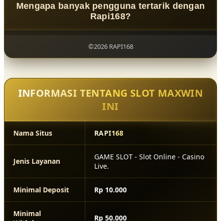
Mengapa banyak pengguna tertarik dengan
yang responsif,
Rapi168
membantu menciptakan
Rapi168?
lingkungan digital yang mendukung pengguna untuk
terus belajar, beradaptasi, dan berkembang.
Karena
Rapi168
tidak hanya menawarkan inovasi digital,
tetapi juga membawa nilai semangat, konsistensi, dan
©2026 RAPI168
motivasi untuk menjadikan setiap tantangan sebagai
peluang menuju masa depan yang lebih baik.
INFORMASI TENTANG SLOT MAXWIN
INI
Nama Situs
RAPI168
GAME SLOT - Slot Online - Casino
Jenis Layanan
Live.
Minimal Deposit
Rp 10.000
Minimal
Rp 50.000