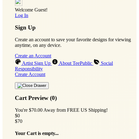
Welcome Guest!
Log In
Sign Up
Create an account to save your favorite designs for viewing
anytime, on any device.
Create an Account
Artist Sign Up
About TeePublic
Social
Responsibility
Create Account
Cart Preview (0)
You're
$70.00
Away from
FREE US Shipping!
$0
$70
Your Cart is empty...