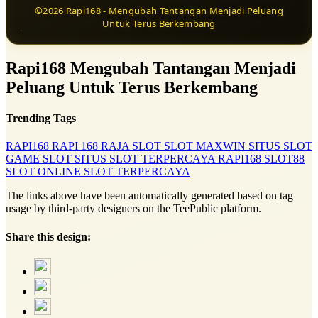
©2026 Rapi168 - Mengubah Tantangan Menjadi Peluang
Untuk Terus Berkembang
Rapi168 Mengubah Tantangan Menjadi
Peluang Untuk Terus Berkembang
Trending Tags
RAPI168
RAPI 168
RAJA SLOT
SLOT MAXWIN
SITUS SLOT
GAME SLOT
SITUS SLOT TERPERCAYA
RAPI168
SLOT88
SLOT ONLINE
SLOT TERPERCAYA
The links above have been automatically generated based on tag
usage by third-party designers on the TeePublic platform.
Share this design: