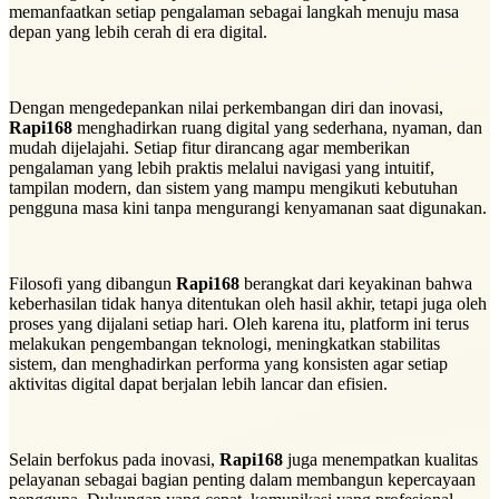
memanfaatkan setiap pengalaman sebagai langkah menuju masa
depan yang lebih cerah di era digital.
Dengan mengedepankan nilai perkembangan diri dan inovasi,
Rapi168
menghadirkan ruang digital yang sederhana, nyaman, dan
mudah dijelajahi. Setiap fitur dirancang agar memberikan
pengalaman yang lebih praktis melalui navigasi yang intuitif,
tampilan modern, dan sistem yang mampu mengikuti kebutuhan
pengguna masa kini tanpa mengurangi kenyamanan saat digunakan.
Filosofi yang dibangun
Rapi168
berangkat dari keyakinan bahwa
keberhasilan tidak hanya ditentukan oleh hasil akhir, tetapi juga oleh
proses yang dijalani setiap hari. Oleh karena itu, platform ini terus
melakukan pengembangan teknologi, meningkatkan stabilitas
sistem, dan menghadirkan performa yang konsisten agar setiap
aktivitas digital dapat berjalan lebih lancar dan efisien.
Selain berfokus pada inovasi,
Rapi168
juga menempatkan kualitas
pelayanan sebagai bagian penting dalam membangun kepercayaan