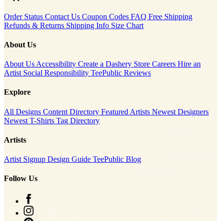
Order Status
Contact Us
Coupon Codes
FAQ
Free Shipping
Refunds & Returns
Shipping Info
Size Chart
About Us
About Us
Accessibility
Create a Dashery Store
Careers
Hire an
Artist
Social Responsibility
TeePublic Reviews
Explore
All Designs
Content Directory
Featured Artists
Newest Designers
Newest T-Shirts
Tag Directory
Artists
Artist Signup
Design Guide
TeePublic Blog
Follow Us