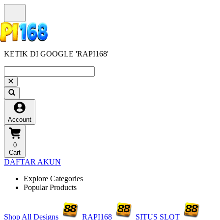
KETIK DI GOOGLE 'RAPI168'
Account
0
Cart
DAFTAR AKUN
Explore Categories
Popular Products
Shop All Designs
RAPI168
SITUS SLOT