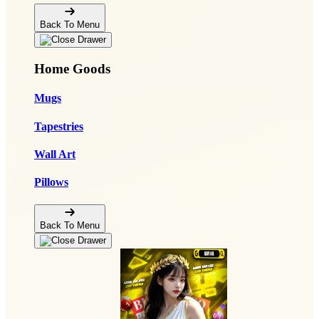
Back To Menu
Home Goods
Mugs
Tapestries
Wall Art
Pillows
Back To Menu