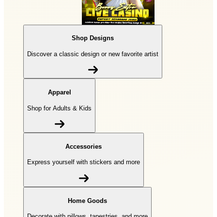
Shop Designs
Discover a classic design or new favorite artist
Apparel
Shop for Adults & Kids
Accessories
Express yourself with stickers and more
Home Goods
Decorate with pillows, tapestries, and more