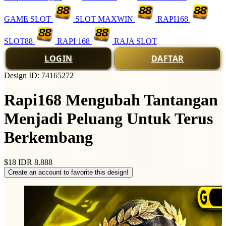
GAME SLOT
SLOT MAXWIN
RAPI168
SLOT88
RAPI 168
RAJA SLOT
LOGIN
DAFTAR
Design ID: 74165272
Rapi168 Mengubah Tantangan
Menjadi Peluang Untuk Terus
Berkembang
$18
IDR 8.888
Create an account to favorite this design!