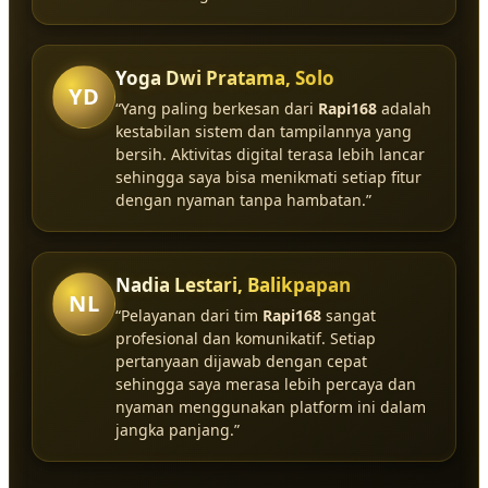
Yoga Dwi Pratama, Solo
YD
“Yang paling berkesan dari
Rapi168
adalah
kestabilan sistem dan tampilannya yang
bersih. Aktivitas digital terasa lebih lancar
sehingga saya bisa menikmati setiap fitur
dengan nyaman tanpa hambatan.”
Nadia Lestari, Balikpapan
NL
“Pelayanan dari tim
Rapi168
sangat
profesional dan komunikatif. Setiap
pertanyaan dijawab dengan cepat
sehingga saya merasa lebih percaya dan
nyaman menggunakan platform ini dalam
jangka panjang.”