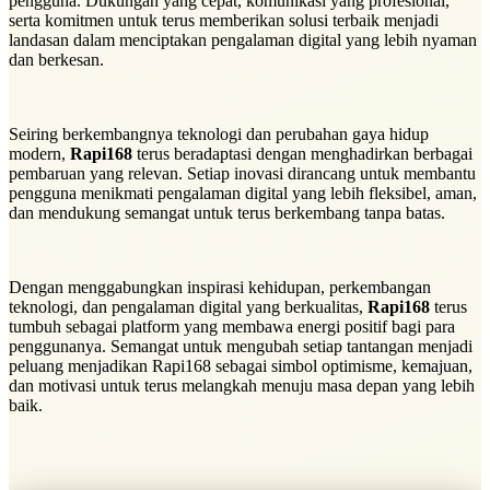
pengguna. Dukungan yang cepat, komunikasi yang profesional,
serta komitmen untuk terus memberikan solusi terbaik menjadi
landasan dalam menciptakan pengalaman digital yang lebih nyaman
dan berkesan.
Seiring berkembangnya teknologi dan perubahan gaya hidup
modern,
Rapi168
terus beradaptasi dengan menghadirkan berbagai
pembaruan yang relevan. Setiap inovasi dirancang untuk membantu
pengguna menikmati pengalaman digital yang lebih fleksibel, aman,
dan mendukung semangat untuk terus berkembang tanpa batas.
Dengan menggabungkan inspirasi kehidupan, perkembangan
teknologi, dan pengalaman digital yang berkualitas,
Rapi168
terus
tumbuh sebagai platform yang membawa energi positif bagi para
penggunanya. Semangat untuk mengubah setiap tantangan menjadi
peluang menjadikan Rapi168 sebagai simbol optimisme, kemajuan,
dan motivasi untuk terus melangkah menuju masa depan yang lebih
baik.