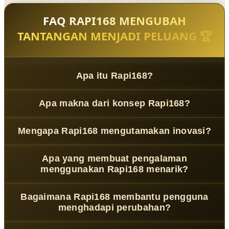
FAQ RAPI168 MENGUBAH
TANTANGAN MENJADI PELUANG 🏆
Apa itu Rapi168?
Rapi168
adalah platform digital modern yang membawa
Apa makna dari konsep Rapi168?
konsep perkembangan dan inovasi dengan tujuan
memberikan pengalaman yang nyaman, praktis, serta
Konsep
Rapi168
menggambarkan semangat untuk
membantu pengguna menikmati perjalanan digital yang
Mengapa Rapi168 mengutamakan inovasi?
mengubah setiap tantangan menjadi peluang baru.
lebih positif.
Setiap proses dianggap sebagai langkah penting untuk
Rapi168
percaya bahwa perkembangan dimulai dari
berkembang dan mencapai hasil yang lebih baik.
Apa yang membuat pengalaman
kemampuan beradaptasi. Karena itu, platform terus
menggunakan Rapi168 menarik?
menghadirkan pembaruan agar tetap relevan dengan
kebutuhan pengguna di era digital modern.
Rapi168
menghadirkan tampilan modern, navigasi mudah
Bagaimana Rapi168 membantu pengguna
dipahami, sistem responsif, dan akses fleksibel yang
menghadapi perubahan?
membantu pengguna mendapatkan pengalaman digital
lebih nyaman.
Melalui teknologi yang terus berkembang dan layanan