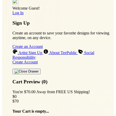
Welcome Guest!
Log In
Sign Up
Create an account to save your favorite designs for viewing
anytime, on any device.
Create an Account
Artist Sign Up
About TeePublic
Social
Responsibility
Create Account
Cart Preview (0)
You're
$70.00
Away from
FREE US Shipping!
$0
$70
Your Cart is empty...