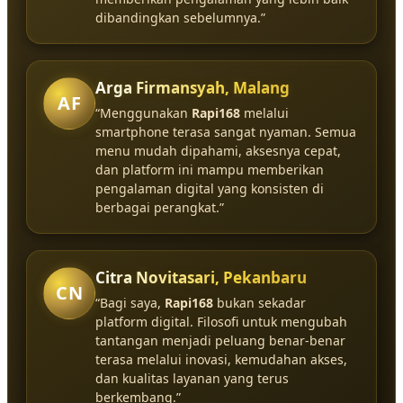
dibandingkan sebelumnya.”
Arga Firmansyah, Malang
AF
“Menggunakan
Rapi168
melalui
smartphone terasa sangat nyaman. Semua
menu mudah dipahami, aksesnya cepat,
dan platform ini mampu memberikan
pengalaman digital yang konsisten di
berbagai perangkat.”
Citra Novitasari, Pekanbaru
CN
“Bagi saya,
Rapi168
bukan sekadar
platform digital. Filosofi untuk mengubah
tantangan menjadi peluang benar-benar
terasa melalui inovasi, kemudahan akses,
dan kualitas layanan yang terus
berkembang.”