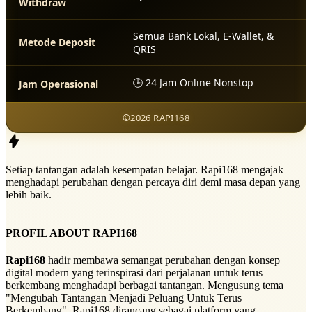
Withdraw
Semua Bank Lokal, E-Wallet, &
Metode Deposit
QRIS
🕒 24 Jam Online Nonstop
Jam Operasional
©2026 RAPI168
Setiap tantangan adalah kesempatan belajar. Rapi168 mengajak
menghadapi perubahan dengan percaya diri demi masa depan yang
lebih baik.
PROFIL ABOUT RAPI168
Rapi168
hadir membawa semangat perubahan dengan konsep
digital modern yang terinspirasi dari perjalanan untuk terus
berkembang menghadapi berbagai tantangan. Mengusung tema
"Mengubah Tantangan Menjadi Peluang Untuk Terus
Berkembang", Rapi168 dirancang sebagai platform yang