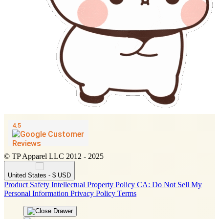
© TP Apparel LLC 2012 - 2025
United States - $ USD
Product Safety
Intellectual Property Policy
CA: Do Not Sell My
Personal Information
Privacy Policy
Terms