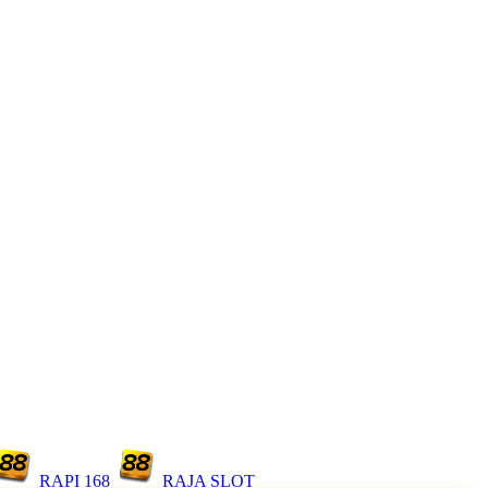
RAPI 168
RAJA SLOT