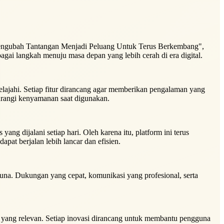
engubah Tantangan Menjadi Peluang Untuk Terus Berkembang",
gai langkah menuju masa depan yang lebih cerah di era digital.
lajahi. Setiap fitur dirancang agar memberikan pengalaman yang
gurangi kenyamanan saat digunakan.
yang dijalani setiap hari. Oleh karena itu, platform ini terus
pat berjalan lebih lancar dan efisien.
a. Dukungan yang cepat, komunikasi yang profesional, serta
 yang relevan. Setiap inovasi dirancang untuk membantu pengguna