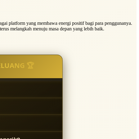
agai platform yang membawa energi positif bagi para penggunanya.
terus melangkah menuju masa depan yang lebih baik.
ELUANG 🏆
 dengan tujuan memberikan
ng lebih positif.
ng baru. Setiap proses
atform terus menghadirkan