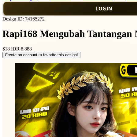
LOGIN
Design ID: 74165272
Rapi168 Mengubah Tantangan 
$18
IDR 8.888
Create an account to favorite this design!