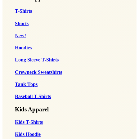
T-Shirts
Shorts
New!
Hoodies
Long Sleeve T-Shirts
Crewneck Sweatshirts
Tank Tops
Baseball T-Shirts
Kids Apparel
Kids T-Shirts
Kids Hoodie