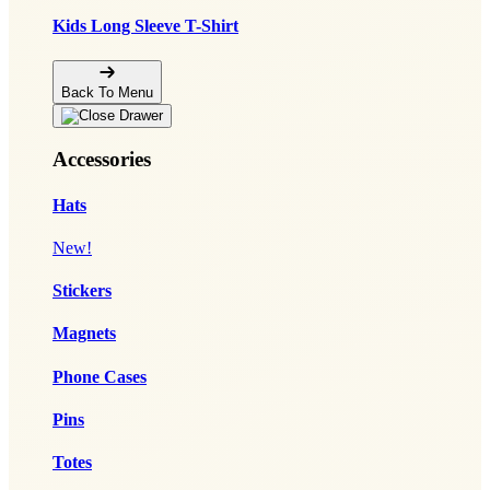
Kids Long Sleeve T-Shirt
Back To Menu
Accessories
Hats
New!
Stickers
Magnets
Phone Cases
Pins
Totes