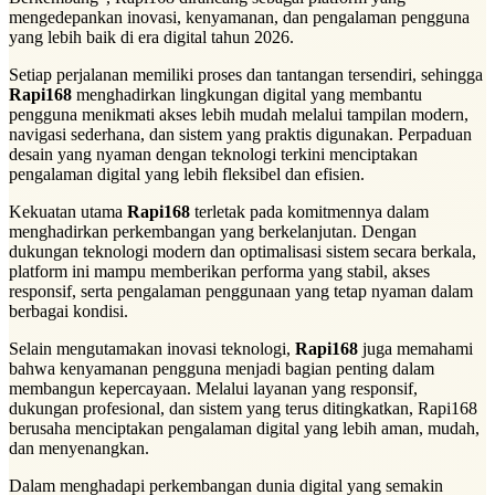
mengedepankan inovasi, kenyamanan, dan pengalaman pengguna
yang lebih baik di era digital tahun 2026.
Setiap perjalanan memiliki proses dan tantangan tersendiri, sehingga
Rapi168
menghadirkan lingkungan digital yang membantu
pengguna menikmati akses lebih mudah melalui tampilan modern,
navigasi sederhana, dan sistem yang praktis digunakan. Perpaduan
desain yang nyaman dengan teknologi terkini menciptakan
pengalaman digital yang lebih fleksibel dan efisien.
Kekuatan utama
Rapi168
terletak pada komitmennya dalam
menghadirkan perkembangan yang berkelanjutan. Dengan
dukungan teknologi modern dan optimalisasi sistem secara berkala,
platform ini mampu memberikan performa yang stabil, akses
responsif, serta pengalaman penggunaan yang tetap nyaman dalam
berbagai kondisi.
Selain mengutamakan inovasi teknologi,
Rapi168
juga memahami
bahwa kenyamanan pengguna menjadi bagian penting dalam
membangun kepercayaan. Melalui layanan yang responsif,
dukungan profesional, dan sistem yang terus ditingkatkan, Rapi168
berusaha menciptakan pengalaman digital yang lebih aman, mudah,
dan menyenangkan.
Dalam menghadapi perkembangan dunia digital yang semakin