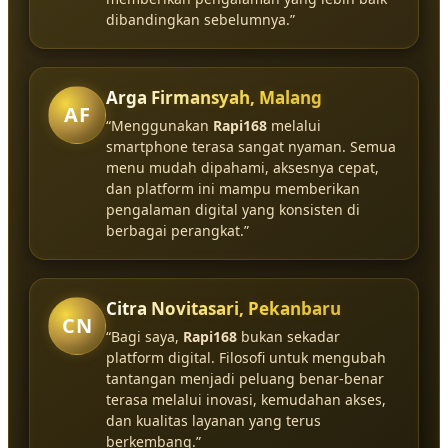
dibandingkan sebelumnya.”
Arga Firmansyah, Malang
AF
“Menggunakan
Rapi168
melalui
smartphone terasa sangat nyaman. Semua
menu mudah dipahami, aksesnya cepat,
dan platform ini mampu memberikan
pengalaman digital yang konsisten di
berbagai perangkat.”
Citra Novitasari, Pekanbaru
CN
“Bagi saya,
Rapi168
bukan sekadar
platform digital. Filosofi untuk mengubah
tantangan menjadi peluang benar-benar
terasa melalui inovasi, kemudahan akses,
dan kualitas layanan yang terus
berkembang.”