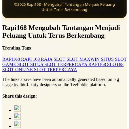
©2026 Rapi168 - Mengubah Tantangan Menjadi Peluang
Untuk Terus Berkembang
Rapi168 Mengubah Tantangan Menjadi
Peluang Untuk Terus Berkembang
Trending Tags
RAPI168
RAPI 168
RAJA SLOT
SLOT MAXWIN
SITUS SLOT
GAME SLOT
SITUS SLOT TERPERCAYA
RAPI168
SLOT88
SLOT ONLINE
SLOT TERPERCAYA
The links above have been automatically generated based on tag
usage by third-party designers on the TeePublic platform.
Share this design: