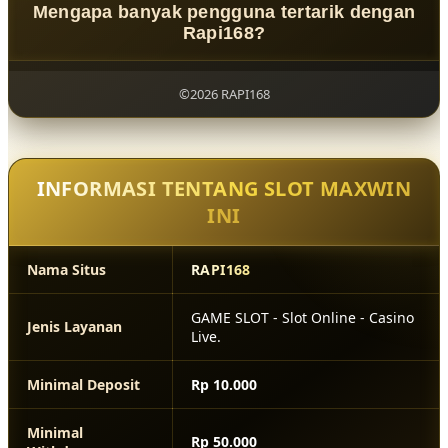
Mengapa banyak pengguna tertarik dengan
yang responsif,
Rapi168
membantu menciptakan
Rapi168?
lingkungan digital yang mendukung pengguna untuk
terus belajar, beradaptasi, dan berkembang.
Karena
Rapi168
tidak hanya menawarkan inovasi digital,
tetapi juga membawa nilai semangat, konsistensi, dan
©2026 RAPI168
motivasi untuk menjadikan setiap tantangan sebagai
peluang menuju masa depan yang lebih baik.
INFORMASI TENTANG SLOT MAXWIN
INI
Nama Situs
RAPI168
GAME SLOT - Slot Online - Casino
Jenis Layanan
Live.
Minimal Deposit
Rp 10.000
Minimal
Rp 50.000