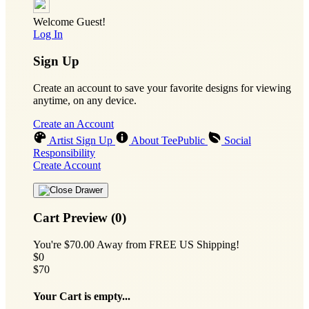
Welcome Guest!
Log In
Sign Up
Create an account to save your favorite designs for viewing
anytime, on any device.
Create an Account
Artist Sign Up
About TeePublic
Social
Responsibility
Create Account
Cart Preview (0)
You're
$70.00
Away from
FREE US Shipping!
$0
$70
Your Cart is empty...