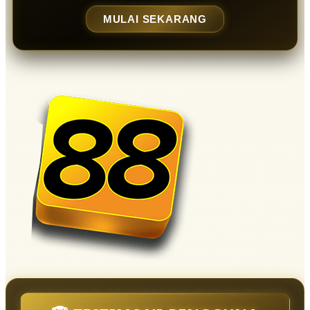
MULAI SEKARANG