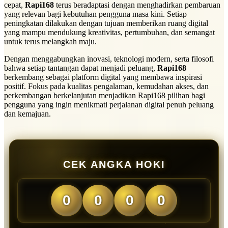
cepat,
Rapi168
terus beradaptasi dengan menghadirkan pembaruan
yang relevan bagi kebutuhan pengguna masa kini. Setiap
peningkatan dilakukan dengan tujuan memberikan ruang digital
yang mampu mendukung kreativitas, pertumbuhan, dan semangat
untuk terus melangkah maju.
Dengan menggabungkan inovasi, teknologi modern, serta filosofi
bahwa setiap tantangan dapat menjadi peluang,
Rapi168
berkembang sebagai platform digital yang membawa inspirasi
positif. Fokus pada kualitas pengalaman, kemudahan akses, dan
perkembangan berkelanjutan menjadikan Rapi168 pilihan bagi
pengguna yang ingin menikmati perjalanan digital penuh peluang
dan kemajuan.
CEK ANGKA HOKI
0
0
0
0