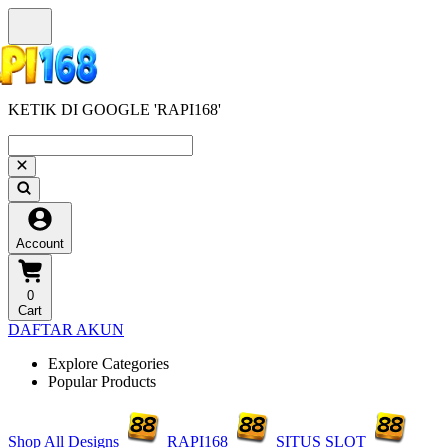
KETIK DI GOOGLE 'RAPI168'
Account
0
Cart
DAFTAR AKUN
Explore Categories
Popular Products
Shop All Designs
RAPI168
SITUS SLOT