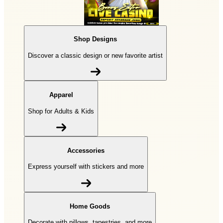
Shop Designs
Discover a classic design or new favorite artist
Apparel
Shop for Adults & Kids
Accessories
Express yourself with stickers and more
Home Goods
Decorate with pillows, tapestries, and more