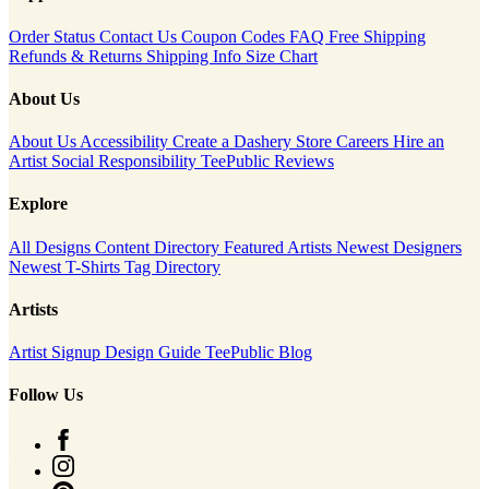
Order Status
Contact Us
Coupon Codes
FAQ
Free Shipping
Refunds & Returns
Shipping Info
Size Chart
About Us
About Us
Accessibility
Create a Dashery Store
Careers
Hire an
Artist
Social Responsibility
TeePublic Reviews
Explore
All Designs
Content Directory
Featured Artists
Newest Designers
Newest T-Shirts
Tag Directory
Artists
Artist Signup
Design Guide
TeePublic Blog
Follow Us