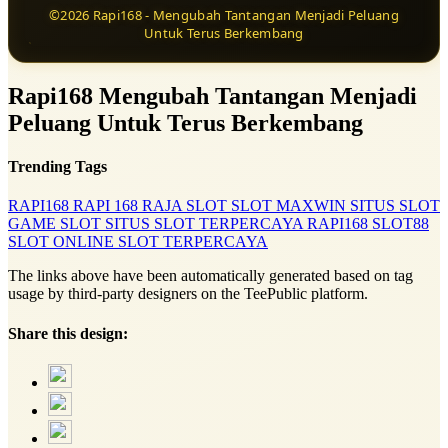
©2026 Rapi168 - Mengubah Tantangan Menjadi Peluang
Untuk Terus Berkembang
Rapi168 Mengubah Tantangan Menjadi
Peluang Untuk Terus Berkembang
Trending Tags
RAPI168
RAPI 168
RAJA SLOT
SLOT MAXWIN
SITUS SLOT
GAME SLOT
SITUS SLOT TERPERCAYA
RAPI168
SLOT88
SLOT ONLINE
SLOT TERPERCAYA
The links above have been automatically generated based on tag
usage by third-party designers on the TeePublic platform.
Share this design: