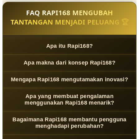
FAQ RAPI168 MENGUBAH
TANTANGAN MENJADI PELUANG 🏆
Apa itu Rapi168?
Rapi168
adalah platform digital modern yang membawa
Apa makna dari konsep Rapi168?
konsep perkembangan dan inovasi dengan tujuan
memberikan pengalaman yang nyaman, praktis, serta
Konsep
Rapi168
menggambarkan semangat untuk
membantu pengguna menikmati perjalanan digital yang
Mengapa Rapi168 mengutamakan inovasi?
mengubah setiap tantangan menjadi peluang baru.
lebih positif.
Setiap proses dianggap sebagai langkah penting untuk
Rapi168
percaya bahwa perkembangan dimulai dari
berkembang dan mencapai hasil yang lebih baik.
Apa yang membuat pengalaman
kemampuan beradaptasi. Karena itu, platform terus
menggunakan Rapi168 menarik?
menghadirkan pembaruan agar tetap relevan dengan
kebutuhan pengguna di era digital modern.
Rapi168
menghadirkan tampilan modern, navigasi mudah
Bagaimana Rapi168 membantu pengguna
dipahami, sistem responsif, dan akses fleksibel yang
menghadapi perubahan?
membantu pengguna mendapatkan pengalaman digital
lebih nyaman.
Melalui teknologi yang terus berkembang dan layanan