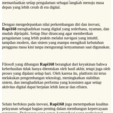
memanfaatkan setiap pengalaman sebagai langkah menuju masa
depan yang lebih cerah di era digital.
Dengan mengedepankan nilai perkembangan diri dan inovasi,
Rapi168
menghadirkan ruang digital yang sederhana, nyaman, dan
mudah dijelajahi. Setiap fitur dirancang agar memberikan
pengalaman yang lebih praktis melalui navigasi yang intuitif,
tampilan modern, dan sistem yang mampu mengikuti kebutuhan
pengguna masa kini tanpa mengurangi kenyamanan saat digunakan.
Filosofi yang dibangun
Rapi168
berangkat dari keyakinan bahwa
keberhasilan tidak hanya ditentukan oleh hasil akhir, tetapi juga oleh
proses yang dijalani setiap hari. Oleh karena itu, platform ini terus
melakukan pengembangan teknologi, meningkatkan stabilitas
sistem, dan menghadirkan performa yang konsisten agar setiap
aktivitas digital dapat berjalan lebih lancar dan efisien.
Selain berfokus pada inovasi,
Rapi168
juga menempatkan kualitas
pelayanan sebagai bagian penting dalam membangun kepercayaan