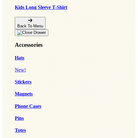
Kids Long Sleeve T-Shirt
Back To Menu
Accessories
Hats
New!
Stickers
Magnets
Phone Cases
Pins
Totes