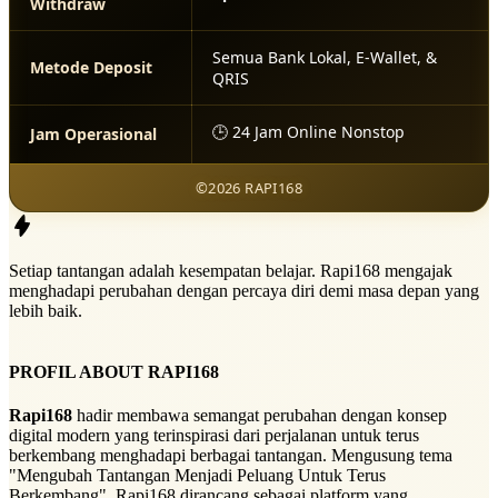
Withdraw
Semua Bank Lokal, E-Wallet, &
Metode Deposit
QRIS
🕒 24 Jam Online Nonstop
Jam Operasional
©2026 RAPI168
Setiap tantangan adalah kesempatan belajar. Rapi168 mengajak
menghadapi perubahan dengan percaya diri demi masa depan yang
lebih baik.
PROFIL ABOUT RAPI168
Rapi168
hadir membawa semangat perubahan dengan konsep
digital modern yang terinspirasi dari perjalanan untuk terus
berkembang menghadapi berbagai tantangan. Mengusung tema
"Mengubah Tantangan Menjadi Peluang Untuk Terus
Berkembang", Rapi168 dirancang sebagai platform yang