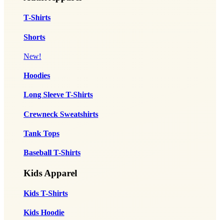
T-Shirts
Shorts
New!
Hoodies
Long Sleeve T-Shirts
Crewneck Sweatshirts
Tank Tops
Baseball T-Shirts
Kids Apparel
Kids T-Shirts
Kids Hoodie