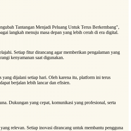
engubah Tantangan Menjadi Peluang Untuk Terus Berkembang",
gai langkah menuju masa depan yang lebih cerah di era digital.
lajahi. Setiap fitur dirancang agar memberikan pengalaman yang
gurangi kenyamanan saat digunakan.
yang dijalani setiap hari. Oleh karena itu, platform ini terus
pat berjalan lebih lancar dan efisien.
a. Dukungan yang cepat, komunikasi yang profesional, serta
 yang relevan. Setiap inovasi dirancang untuk membantu pengguna