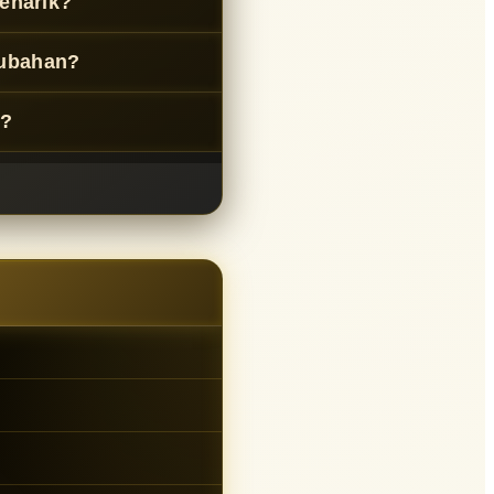
enarik?
es fleksibel yang
ubahan?
nciptakan lingkungan
8?
 konsistensi, dan motivasi