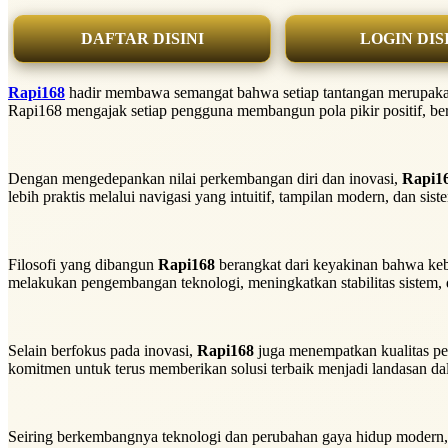
DAFTAR DISINI
LOGIN DIS
Rapi168
hadir membawa semangat bahwa setiap tantangan merupaka
Rapi168 mengajak setiap pengguna membangun pola pikir positif, ber
Dengan mengedepankan nilai perkembangan diri dan inovasi,
Rapi1
lebih praktis melalui navigasi yang intuitif, tampilan modern, dan
Filosofi yang dibangun
Rapi168
berangkat dari keyakinan bahwa keberh
melakukan pengembangan teknologi, meningkatkan stabilitas sistem, da
Selain berfokus pada inovasi,
Rapi168
juga menempatkan kualitas pe
komitmen untuk terus memberikan solusi terbaik menjadi landasan d
Seiring berkembangnya teknologi dan perubahan gaya hidup modern