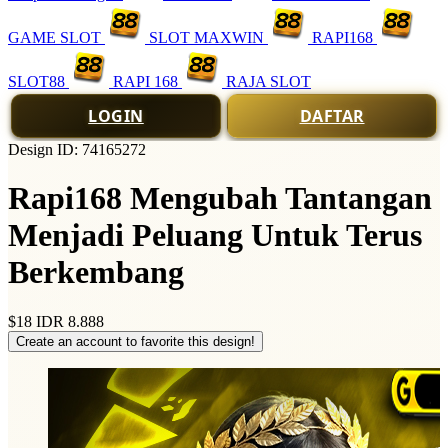
GAME SLOT
SLOT MAXWIN
RAPI168
SLOT88
RAPI 168
RAJA SLOT
LOGIN
DAFTAR
Design ID: 74165272
Rapi168 Mengubah Tantangan
Menjadi Peluang Untuk Terus
Berkembang
$18
IDR 8.888
Create an account to favorite this design!