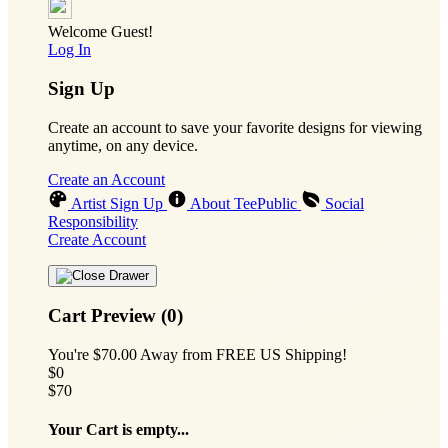
Welcome Guest!
Log In
Sign Up
Create an account to save your favorite designs for viewing
anytime, on any device.
Create an Account
Artist Sign Up
About TeePublic
Social
Responsibility
Create Account
Cart Preview (0)
You're
$70.00
Away from
FREE US Shipping!
$0
$70
Your Cart is empty...