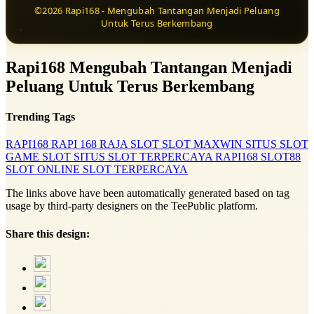
©2026 Rapi168 - Mengubah Tantangan Menjadi Peluang
Untuk Terus Berkembang
Rapi168 Mengubah Tantangan Menjadi
Peluang Untuk Terus Berkembang
Trending Tags
RAPI168
RAPI 168
RAJA SLOT
SLOT MAXWIN
SITUS SLOT
GAME SLOT
SITUS SLOT TERPERCAYA
RAPI168
SLOT88
SLOT ONLINE
SLOT TERPERCAYA
The links above have been automatically generated based on tag
usage by third-party designers on the TeePublic platform.
Share this design: