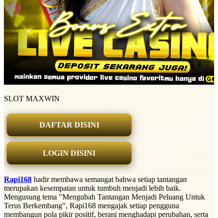
SLOT MAXWIN
DAFTAR DISINI
LOGIN DISINI
Rapi168
hadir membawa semangat bahwa setiap tantangan
merupakan kesempatan untuk tumbuh menjadi lebih baik.
Mengusung tema "Mengubah Tantangan Menjadi Peluang Untuk
Terus Berkembang", Rapi168 mengajak setiap pengguna
membangun pola pikir positif, berani menghadapi perubahan, serta