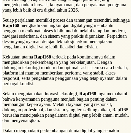
mengedepankan inovasi, kenyamanan, dan pengalaman pengguna
yang lebih baik di era digital tahun 2026.
Setiap perjalanan memiliki proses dan tantangan tersendiri, sehingga
Rapi168
menghadirkan lingkungan digital yang membantu
pengguna menikmati akses lebih mudah melalui tampilan modern,
navigasi sederhana, dan sistem yang praktis digunakan. Perpaduan
desain yang nyaman dengan teknologi terkini menciptakan
pengalaman digital yang lebih fleksibel dan efisien.
Kekuatan utama
Rapi168
terletak pada komitmennya dalam
menghadirkan perkembangan yang berkelanjutan. Dengan
dukungan teknologi modern dan optimalisasi sistem secara berkala,
platform ini mampu memberikan performa yang stabil, akses
responsif, serta pengalaman penggunaan yang tetap nyaman dalam
berbagai kondisi.
Selain mengutamakan inovasi teknologi,
Rapi168
juga memahami
bahwa kenyamanan pengguna menjadi bagian penting dalam
membangun kepercayaan. Melalui layanan yang responsif,
dukungan profesional, dan sistem yang terus ditingkatkan, Rapi168
berusaha menciptakan pengalaman digital yang lebih aman, mudah,
dan menyenangkan.
Dalam menghadapi perkembangan dunia digital yang semakin