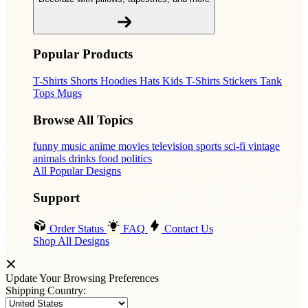
Popular Products
T-Shirts
Shorts
Hoodies
Hats
Kids T-Shirts
Stickers
Tank
Tops
Mugs
Browse All Topics
funny
music
anime
movies
television
sports
sci-fi
vintage
animals
drinks
food
politics
All Popular Designs
Support
Order Status
FAQ
Contact Us
Shop All Designs
Update Your Browsing Preferences
Shipping Country: