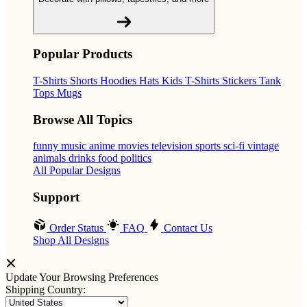
Popular Products
T-Shirts
Shorts
Hoodies
Hats
Kids T-Shirts
Stickers
Tank
Tops
Mugs
Browse All Topics
funny
music
anime
movies
television
sports
sci-fi
vintage
animals
drinks
food
politics
All Popular Designs
Support
Order Status
FAQ
Contact Us
Shop All Designs
Update Your Browsing Preferences
Shipping Country: