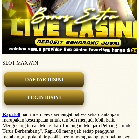
SLOT MAXWIN
DAFTAR DISINI
LOGIN DISINI
Rapi168
hadir membawa semangat bahwa setiap tantangan
merupakan kesempatan untuk tumbuh menjadi lebih baik.
Mengusung tema "Mengubah Tantangan Menjadi Peluang Untuk
Terus Berkembang", Rapi168 mengajak setiap pengguna
membangun pola pikir positif, berani menghadapi perubahan, serta