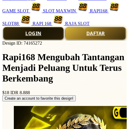
GAME SLOT
SLOT MAXWIN
RAPI168
SLOT88
RAPI 168
RAJA SLOT
LOGIN
DAFTAR
Design ID: 74165272
Rapi168 Mengubah Tantangan
Menjadi Peluang Untuk Terus
Berkembang
$18
IDR 8.888
Create an account to favorite this design!