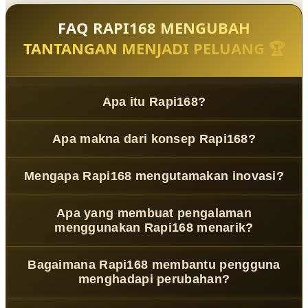
FAQ RAPI168 MENGUBAH
TANTANGAN MENJADI PELUANG 🏆
Apa itu Rapi168?
Rapi168
adalah platform digital modern yang membawa
Apa makna dari konsep Rapi168?
konsep perkembangan dan inovasi dengan tujuan
memberikan pengalaman yang nyaman, praktis, serta
Konsep
Rapi168
menggambarkan semangat untuk
membantu pengguna menikmati perjalanan digital yang
Mengapa Rapi168 mengutamakan inovasi?
mengubah setiap tantangan menjadi peluang baru.
lebih positif.
Setiap proses dianggap sebagai langkah penting untuk
Rapi168
percaya bahwa perkembangan dimulai dari
berkembang dan mencapai hasil yang lebih baik.
Apa yang membuat pengalaman
kemampuan beradaptasi. Karena itu, platform terus
menggunakan Rapi168 menarik?
menghadirkan pembaruan agar tetap relevan dengan
kebutuhan pengguna di era digital modern.
Rapi168
menghadirkan tampilan modern, navigasi mudah
Bagaimana Rapi168 membantu pengguna
dipahami, sistem responsif, dan akses fleksibel yang
menghadapi perubahan?
membantu pengguna mendapatkan pengalaman digital
lebih nyaman.
Melalui teknologi yang terus berkembang dan layanan