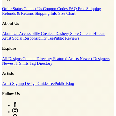
Order Status
Contact Us
Coupon Codes
FAQ
Free Shipping
Refunds & Returns
Shipping Info
Size Chart
About Us
About Us
Accessibility
Create a Dashery Store
Careers
Hire an
Artist
Social Responsibility
TeePublic Reviews
Explore
All Designs
Content Directory
Featured Artists
Newest Designers
Newest T-Shirts
Tag Directory
Artists
Artist Signup
Design Guide
TeePublic Blog
Follow Us