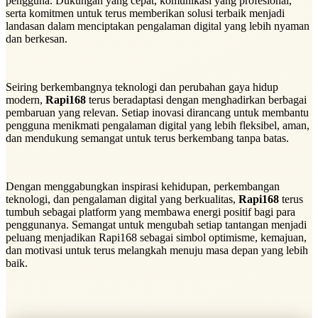
pengguna. Dukungan yang cepat, komunikasi yang profesional,
serta komitmen untuk terus memberikan solusi terbaik menjadi
landasan dalam menciptakan pengalaman digital yang lebih nyaman
dan berkesan.
Seiring berkembangnya teknologi dan perubahan gaya hidup
modern,
Rapi168
terus beradaptasi dengan menghadirkan berbagai
pembaruan yang relevan. Setiap inovasi dirancang untuk membantu
pengguna menikmati pengalaman digital yang lebih fleksibel, aman,
dan mendukung semangat untuk terus berkembang tanpa batas.
Dengan menggabungkan inspirasi kehidupan, perkembangan
teknologi, dan pengalaman digital yang berkualitas,
Rapi168
terus
tumbuh sebagai platform yang membawa energi positif bagi para
penggunanya. Semangat untuk mengubah setiap tantangan menjadi
peluang menjadikan Rapi168 sebagai simbol optimisme, kemajuan,
dan motivasi untuk terus melangkah menuju masa depan yang lebih
baik.