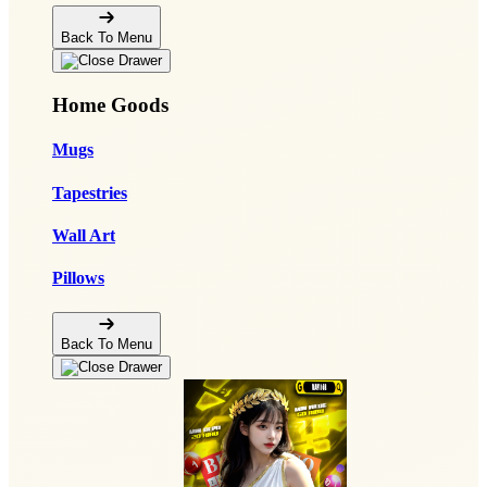
Back To Menu
Home Goods
Mugs
Tapestries
Wall Art
Pillows
Back To Menu