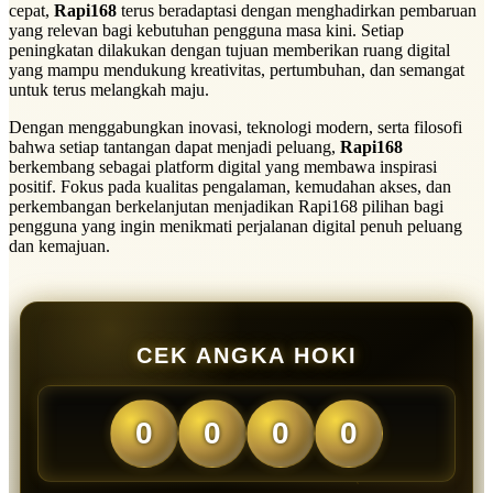
cepat,
Rapi168
terus beradaptasi dengan menghadirkan pembaruan
yang relevan bagi kebutuhan pengguna masa kini. Setiap
peningkatan dilakukan dengan tujuan memberikan ruang digital
yang mampu mendukung kreativitas, pertumbuhan, dan semangat
untuk terus melangkah maju.
Dengan menggabungkan inovasi, teknologi modern, serta filosofi
bahwa setiap tantangan dapat menjadi peluang,
Rapi168
berkembang sebagai platform digital yang membawa inspirasi
positif. Fokus pada kualitas pengalaman, kemudahan akses, dan
perkembangan berkelanjutan menjadikan Rapi168 pilihan bagi
pengguna yang ingin menikmati perjalanan digital penuh peluang
dan kemajuan.
CEK ANGKA HOKI
0
0
0
0