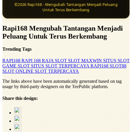
©2026 Rapi168 - Mengubah Tantangan Menjadi Peluang
Untuk Terus Berkembang
Rapi168 Mengubah Tantangan Menjadi
Peluang Untuk Terus Berkembang
Trending Tags
RAPI168
RAPI 168
RAJA SLOT
SLOT MAXWIN
SITUS SLOT
GAME SLOT
SITUS SLOT TERPERCAYA
RAPI168
SLOT88
SLOT ONLINE
SLOT TERPERCAYA
The links above have been automatically generated based on tag
usage by third-party designers on the TeePublic platform.
Share this design: