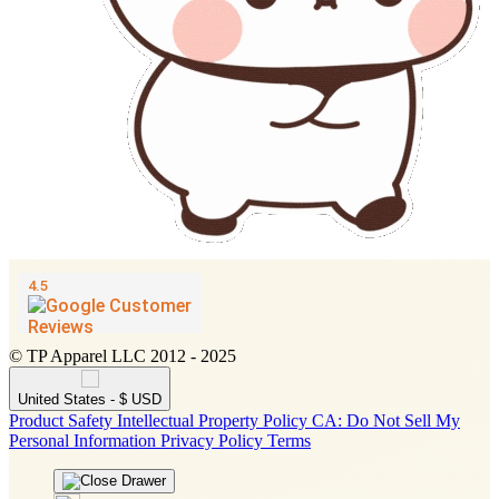
© TP Apparel LLC 2012 - 2025
United States - $ USD
Product Safety
Intellectual Property Policy
CA: Do Not Sell My
Personal Information
Privacy Policy
Terms