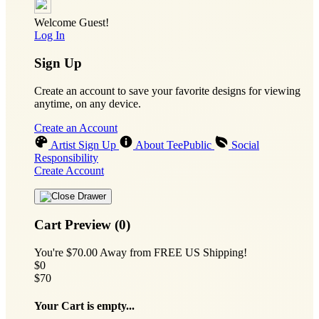
Welcome Guest!
Log In
Sign Up
Create an account to save your favorite designs for viewing
anytime, on any device.
Create an Account
Artist Sign Up
About TeePublic
Social
Responsibility
Create Account
Cart Preview (0)
You're
$70.00
Away from
FREE US Shipping!
$0
$70
Your Cart is empty...