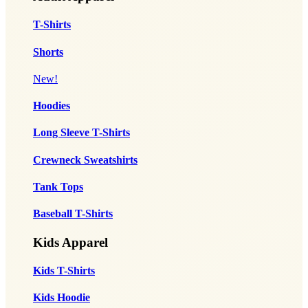
T-Shirts
Shorts
New!
Hoodies
Long Sleeve T-Shirts
Crewneck Sweatshirts
Tank Tops
Baseball T-Shirts
Kids Apparel
Kids T-Shirts
Kids Hoodie