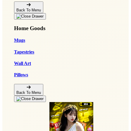
Back To Menu
Home Goods
Mugs
Tapestries
Wall Art
Pillows
Back To Menu