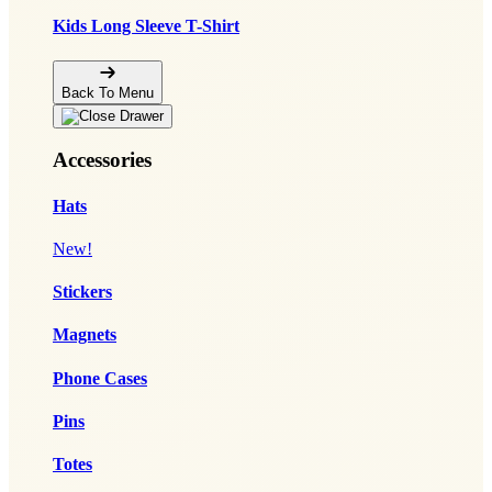
Kids Long Sleeve T-Shirt
Back To Menu
Accessories
Hats
New!
Stickers
Magnets
Phone Cases
Pins
Totes