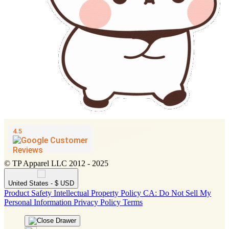
© TP Apparel LLC 2012 - 2025
United States - $ USD
Product Safety
Intellectual Property Policy
CA: Do Not Sell My
Personal Information
Privacy Policy
Terms