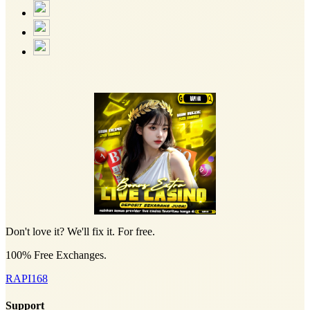
Don't love it? We'll fix it. For free.
100% Free Exchanges.
RAPI168
Support