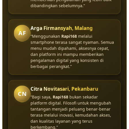
dibandingkan sebelumnya.”
Arga Firmansyah, Malang
AF
“Menggunakan
Rapi168
melalui
smartphone terasa sangat nyaman. Semua
menu mudah dipahami, aksesnya cepat,
dan platform ini mampu memberikan
pengalaman digital yang konsisten di
berbagai perangkat.”
Citra Novitasari, Pekanbaru
CN
“Bagi saya,
Rapi168
bukan sekadar
platform digital. Filosofi untuk mengubah
tantangan menjadi peluang benar-benar
terasa melalui inovasi, kemudahan akses,
dan kualitas layanan yang terus
berkembang.”