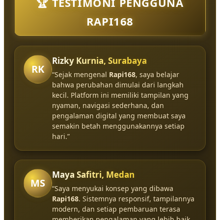
🏆 TESTIMONI PENGGUNA
RAPI168
Rizky Kurnia, Surabaya
RK
“Sejak mengenal
Rapi168
, saya belajar
bahwa perubahan dimulai dari langkah
kecil. Platform ini memiliki tampilan yang
nyaman, navigasi sederhana, dan
pengalaman digital yang membuat saya
semakin betah menggunakannya setiap
hari.”
Maya Safitri, Medan
MS
“Saya menyukai konsep yang dibawa
Rapi168
. Sistemnya responsif, tampilannya
modern, dan setiap pembaruan terasa
memberikan pengalaman yang lebih baik