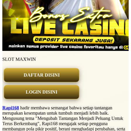
SLOT MAXWIN
DAFTAR DISINI
LOGIN DISINI
Rapi168
hadir membawa semangat bahwa setiap tantangan
merupakan kesempatan untuk tumbuh menjadi lebih baik.
Mengusung tema "Mengubah Tantangan Menjadi Peluang Untuk
Terus Berkembang", Rapi168 mengajak setiap pengguna
membangun pola pikir positif, berani menghadapi perubahan, serta