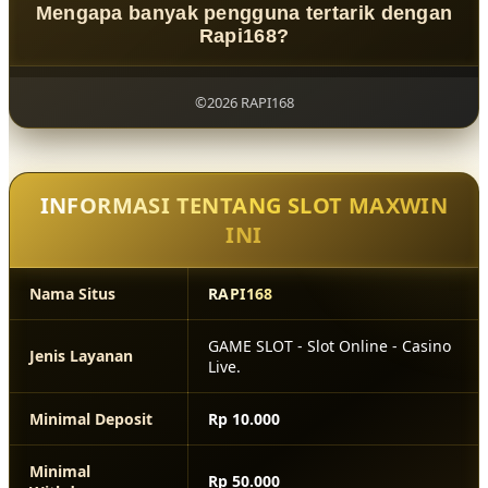
Mengapa banyak pengguna tertarik dengan
yang responsif,
Rapi168
membantu menciptakan
Rapi168?
lingkungan digital yang mendukung pengguna untuk
terus belajar, beradaptasi, dan berkembang.
Karena
Rapi168
tidak hanya menawarkan inovasi digital,
tetapi juga membawa nilai semangat, konsistensi, dan
©2026 RAPI168
motivasi untuk menjadikan setiap tantangan sebagai
peluang menuju masa depan yang lebih baik.
INFORMASI TENTANG SLOT MAXWIN
INI
Nama Situs
RAPI168
GAME SLOT - Slot Online - Casino
Jenis Layanan
Live.
Minimal Deposit
Rp 10.000
Minimal
Rp 50.000