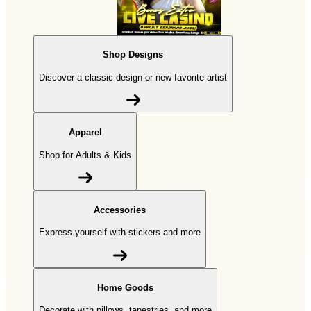
Shop Designs
Discover a classic design or new favorite artist
Apparel
Shop for Adults & Kids
Accessories
Express yourself with stickers and more
Home Goods
Decorate with pillows, tapestries, and more