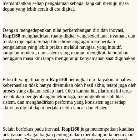
memanfaatkan setiap pengalaman sebagai langkah menuju masa
depan yang lebih cerah di era digital.
Dengan mengedepankan nilai perkembangan diri dan inovasi,
Rapi168
menghadirkan ruang digital yang sederhana, nyaman, dan
mudah dijelajahi. Setiap fitur dirancang agar memberikan
pengalaman yang lebih praktis melalui navigasi yang intuitif,
tampilan modern, dan sistem yang mampu mengikuti kebutuhan
pengguna masa kini tanpa mengurangi kenyamanan saat digunakan.
Filosofi yang dibangun
Rapi168
berangkat dari keyakinan bahwa
keberhasilan tidak hanya ditentukan oleh hasil akhir, tetapi juga oleh
proses yang dijalani setiap hari. Oleh karena itu, platform ini terus
melakukan pengembangan teknologi, meningkatkan stabilitas
sistem, dan menghadirkan performa yang konsisten agar setiap
aktivitas digital dapat berjalan lebih lancar dan efisien.
Selain berfokus pada inovasi,
Rapi168
juga menempatkan kualitas
pelayanan sebagai bagian penting dalam membangun kepercayaan