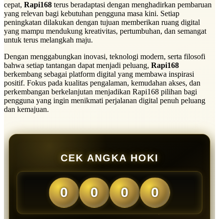
cepat,
Rapi168
terus beradaptasi dengan menghadirkan pembaruan
yang relevan bagi kebutuhan pengguna masa kini. Setiap
peningkatan dilakukan dengan tujuan memberikan ruang digital
yang mampu mendukung kreativitas, pertumbuhan, dan semangat
untuk terus melangkah maju.
Dengan menggabungkan inovasi, teknologi modern, serta filosofi
bahwa setiap tantangan dapat menjadi peluang,
Rapi168
berkembang sebagai platform digital yang membawa inspirasi
positif. Fokus pada kualitas pengalaman, kemudahan akses, dan
perkembangan berkelanjutan menjadikan Rapi168 pilihan bagi
pengguna yang ingin menikmati perjalanan digital penuh peluang
dan kemajuan.
CEK ANGKA HOKI
0
0
0
0