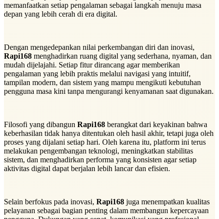
memanfaatkan setiap pengalaman sebagai langkah menuju masa
depan yang lebih cerah di era digital.
Dengan mengedepankan nilai perkembangan diri dan inovasi,
Rapi168
menghadirkan ruang digital yang sederhana, nyaman, dan
mudah dijelajahi. Setiap fitur dirancang agar memberikan
pengalaman yang lebih praktis melalui navigasi yang intuitif,
tampilan modern, dan sistem yang mampu mengikuti kebutuhan
pengguna masa kini tanpa mengurangi kenyamanan saat digunakan.
Filosofi yang dibangun
Rapi168
berangkat dari keyakinan bahwa
keberhasilan tidak hanya ditentukan oleh hasil akhir, tetapi juga oleh
proses yang dijalani setiap hari. Oleh karena itu, platform ini terus
melakukan pengembangan teknologi, meningkatkan stabilitas
sistem, dan menghadirkan performa yang konsisten agar setiap
aktivitas digital dapat berjalan lebih lancar dan efisien.
Selain berfokus pada inovasi,
Rapi168
juga menempatkan kualitas
pelayanan sebagai bagian penting dalam membangun kepercayaan