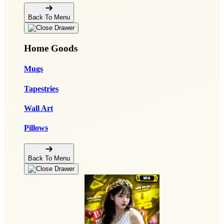
Back To Menu
Home Goods
Mugs
Tapestries
Wall Art
Pillows
Back To Menu