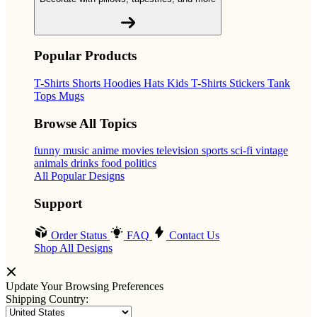
Popular Products
T-Shirts
Shorts
Hoodies
Hats
Kids T-Shirts
Stickers
Tank
Tops
Mugs
Browse All Topics
funny
music
anime
movies
television
sports
sci-fi
vintage
animals
drinks
food
politics
All Popular Designs
Support
Order Status
FAQ
Contact Us
Shop All Designs
Update Your Browsing Preferences
Shipping Country: