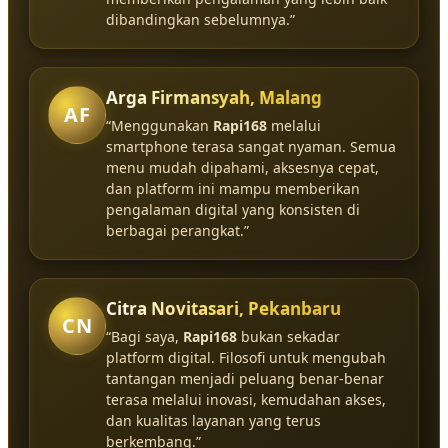
dibandingkan sebelumnya.”
Arga Firmansyah, Malang
AF
“Menggunakan
Rapi168
melalui
smartphone terasa sangat nyaman. Semua
menu mudah dipahami, aksesnya cepat,
dan platform ini mampu memberikan
pengalaman digital yang konsisten di
berbagai perangkat.”
Citra Novitasari, Pekanbaru
CN
“Bagi saya,
Rapi168
bukan sekadar
platform digital. Filosofi untuk mengubah
tantangan menjadi peluang benar-benar
terasa melalui inovasi, kemudahan akses,
dan kualitas layanan yang terus
berkembang.”