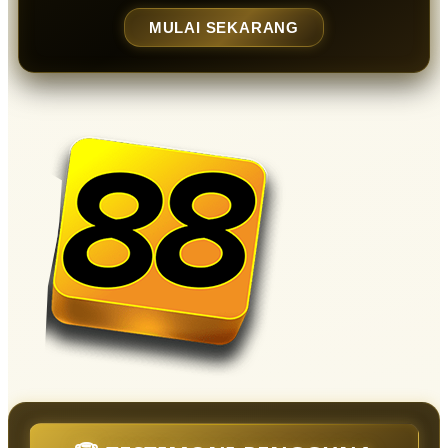
MULAI SEKARANG