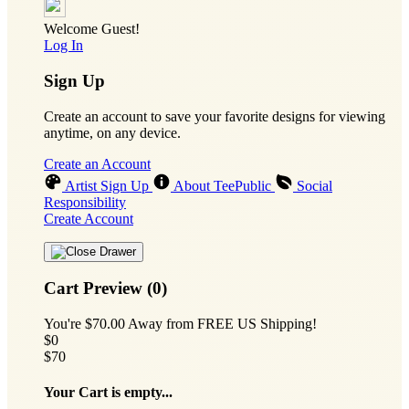
Welcome Guest!
Log In
Sign Up
Create an account to save your favorite designs for viewing
anytime, on any device.
Create an Account
Artist Sign Up
About TeePublic
Social
Responsibility
Create Account
Cart Preview (0)
You're
$70.00
Away from
FREE US Shipping!
$0
$70
Your Cart is empty...