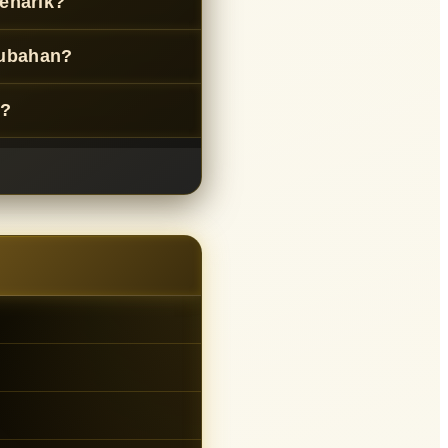
enarik?
es fleksibel yang
ubahan?
nciptakan lingkungan
8?
 konsistensi, dan motivasi