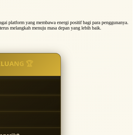
agai platform yang membawa energi positif bagi para penggunanya.
terus melangkah menuju masa depan yang lebih baik.
ELUANG 🏆
 dengan tujuan memberikan
ng lebih positif.
ng baru. Setiap proses
atform terus menghadirkan