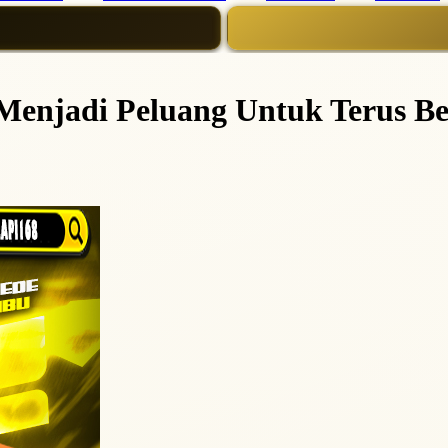
Menjadi Peluang Untuk Terus B