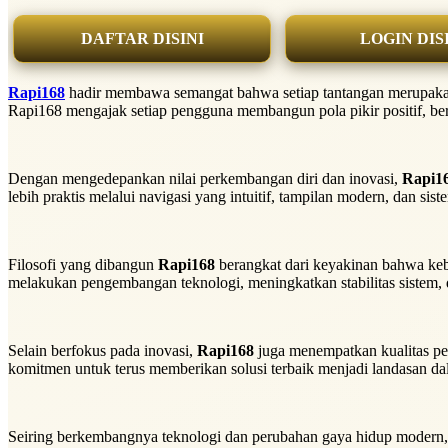
DAFTAR DISINI
LOGIN DIS
Rapi168
hadir membawa semangat bahwa setiap tantangan merupaka
Rapi168 mengajak setiap pengguna membangun pola pikir positif, ber
Dengan mengedepankan nilai perkembangan diri dan inovasi,
Rapi1
lebih praktis melalui navigasi yang intuitif, tampilan modern, dan
Filosofi yang dibangun
Rapi168
berangkat dari keyakinan bahwa keberh
melakukan pengembangan teknologi, meningkatkan stabilitas sistem, da
Selain berfokus pada inovasi,
Rapi168
juga menempatkan kualitas pe
komitmen untuk terus memberikan solusi terbaik menjadi landasan d
Seiring berkembangnya teknologi dan perubahan gaya hidup modern