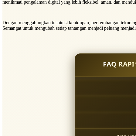
menikmati pengalaman digital yang lebih fleksibel, aman, dan mendu
Dengan menggabungkan inspirasi kehidupan, perkembangan teknologi
Semangat untuk mengubah setiap tantangan menjadi peluang menjadik
FAQ RAPI
Rapi168
adalah platform 
pengalaman yang nyaman, p
Konsep
Rapi168
menggamba
dianggap sebagai langkah 
Rapi168
percaya bahwa per