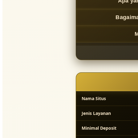
Apa ya
pembaruan agar tetap rel
Rapi168
menghadirkan tamp
Bagaim
membantu pengguna menda
Melalui teknologi yang te
M
digital yang mendukung pe
Karena
Rapi168
tidak hanya
untuk menjadikan setiap t
Nama Situs
Jenis Layanan
Minimal Deposit