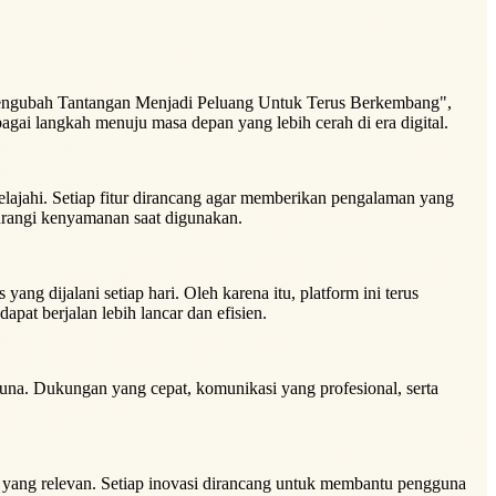
engubah Tantangan Menjadi Peluang Untuk Terus Berkembang",
gai langkah menuju masa depan yang lebih cerah di era digital.
lajahi. Setiap fitur dirancang agar memberikan pengalaman yang
gurangi kenyamanan saat digunakan.
yang dijalani setiap hari. Oleh karena itu, platform ini terus
pat berjalan lebih lancar dan efisien.
a. Dukungan yang cepat, komunikasi yang profesional, serta
 yang relevan. Setiap inovasi dirancang untuk membantu pengguna