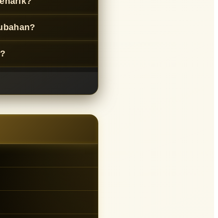
enarik?
es fleksibel yang
ubahan?
nciptakan lingkungan
8?
 konsistensi, dan motivasi