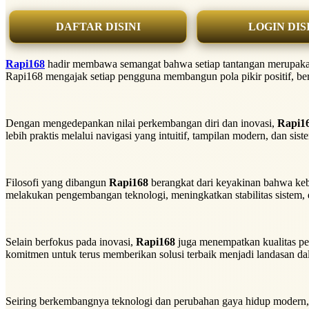
DAFTAR DISINI
LOGIN DIS
Rapi168
hadir membawa semangat bahwa setiap tantangan merupaka
Rapi168 mengajak setiap pengguna membangun pola pikir positif, ber
Dengan mengedepankan nilai perkembangan diri dan inovasi,
Rapi1
lebih praktis melalui navigasi yang intuitif, tampilan modern, dan
Filosofi yang dibangun
Rapi168
berangkat dari keyakinan bahwa keberh
melakukan pengembangan teknologi, meningkatkan stabilitas sistem, da
Selain berfokus pada inovasi,
Rapi168
juga menempatkan kualitas pe
komitmen untuk terus memberikan solusi terbaik menjadi landasan d
Seiring berkembangnya teknologi dan perubahan gaya hidup modern