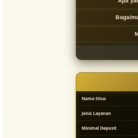
Apa ya
pembaruan agar tetap rel
Rapi168
menghadirkan tamp
Bagaim
membantu pengguna menda
Melalui teknologi yang te
M
digital yang mendukung pe
Karena
Rapi168
tidak hanya
untuk menjadikan setiap t
Nama Situs
Jenis Layanan
Minimal Deposit