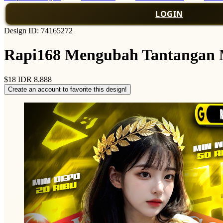
LOGIN
Design ID: 74165272
Rapi168 Mengubah Tantangan 
$18
IDR 8.888
Create an account to favorite this design!