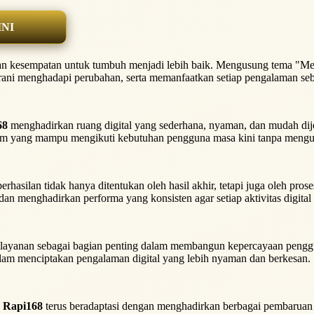
INI
n kesempatan untuk tumbuh menjadi lebih baik. Mengusung tema "M
ani menghadapi perubahan, serta memanfaatkan setiap pengalaman seba
68
menghadirkan ruang digital yang sederhana, nyaman, dan mudah dije
 sistem yang mampu mengikuti kebutuhan pengguna masa kini tanpa men
asilan tidak hanya ditentukan oleh hasil akhir, tetapi juga oleh proses 
n menghadirkan performa yang konsisten agar setiap aktivitas digital da
layanan sebagai bagian penting dalam membangun kepercayaan penggun
alam menciptakan pengalaman digital yang lebih nyaman dan berkesan.
,
Rapi168
terus beradaptasi dengan menghadirkan berbagai pembaruan