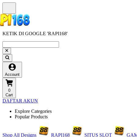
KETIK DI GOOGLE 'RAPI168'
Account
0
Cart
DAFTAR AKUN
Explore Categories
Popular Products
Shop All Designs
RAPI168
SITUS SLOT
GAM