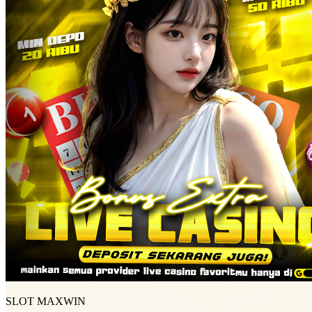
SLOT MAXWIN