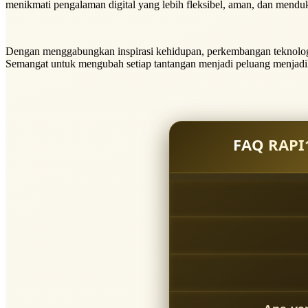
menikmati pengalaman digital yang lebih fleksibel, aman, dan mendu
Dengan menggabungkan inspirasi kehidupan, perkembangan teknologi
Semangat untuk mengubah setiap tantangan menjadi peluang menjadik
FAQ RAPI
Rapi168
adalah platform 
pengalaman yang nyaman, p
Konsep
Rapi168
menggamba
dianggap sebagai langkah 
Rapi168
percaya bahwa per