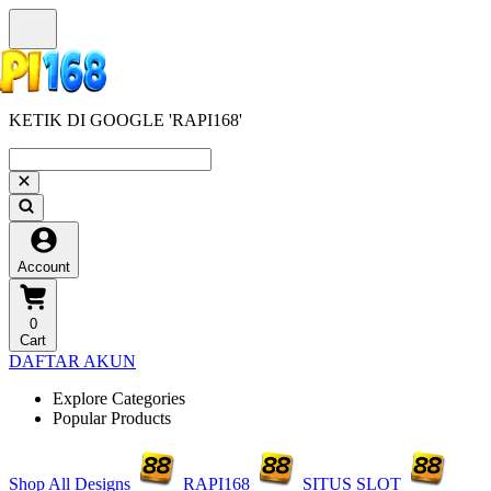
KETIK DI GOOGLE 'RAPI168'
Account
0
Cart
DAFTAR AKUN
Explore Categories
Popular Products
Shop All Designs
RAPI168
SITUS SLOT