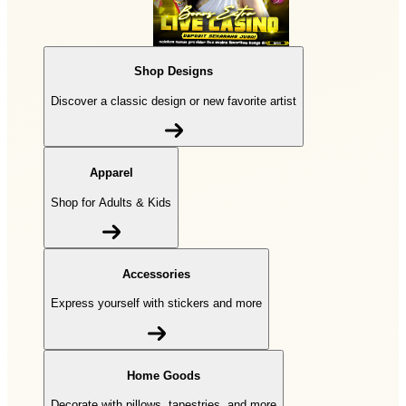
Shop Designs
Discover a classic design or new favorite artist
Apparel
Shop for Adults & Kids
Accessories
Express yourself with stickers and more
Home Goods
Decorate with pillows, tapestries, and more