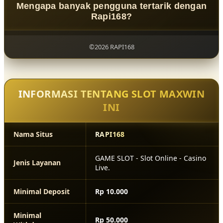
Mengapa banyak pengguna tertarik dengan
yang responsif,
Rapi168
membantu menciptakan
Rapi168?
lingkungan digital yang mendukung pengguna untuk
terus belajar, beradaptasi, dan berkembang.
Karena
Rapi168
tidak hanya menawarkan inovasi digital,
tetapi juga membawa nilai semangat, konsistensi, dan
©2026 RAPI168
motivasi untuk menjadikan setiap tantangan sebagai
peluang menuju masa depan yang lebih baik.
INFORMASI TENTANG SLOT MAXWIN
INI
Nama Situs
RAPI168
GAME SLOT - Slot Online - Casino
Jenis Layanan
Live.
Minimal Deposit
Rp 10.000
Minimal
Rp 50.000