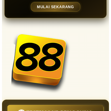
MULAI SEKARANG