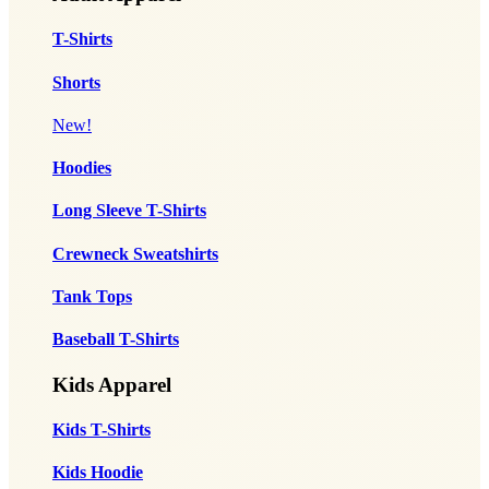
T-Shirts
Shorts
New!
Hoodies
Long Sleeve T-Shirts
Crewneck Sweatshirts
Tank Tops
Baseball T-Shirts
Kids Apparel
Kids T-Shirts
Kids Hoodie