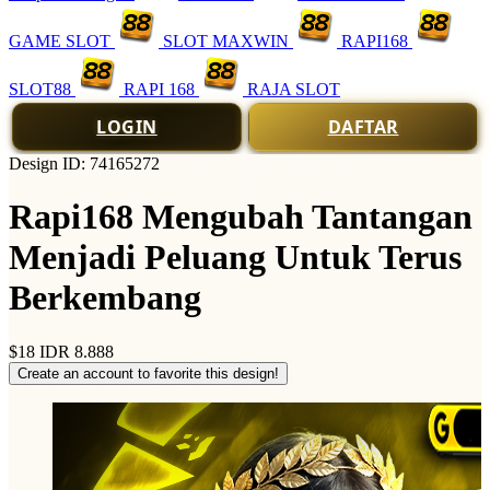
GAME SLOT
SLOT MAXWIN
RAPI168
SLOT88
RAPI 168
RAJA SLOT
LOGIN
DAFTAR
Design ID: 74165272
Rapi168 Mengubah Tantangan
Menjadi Peluang Untuk Terus
Berkembang
$18
IDR 8.888
Create an account to favorite this design!