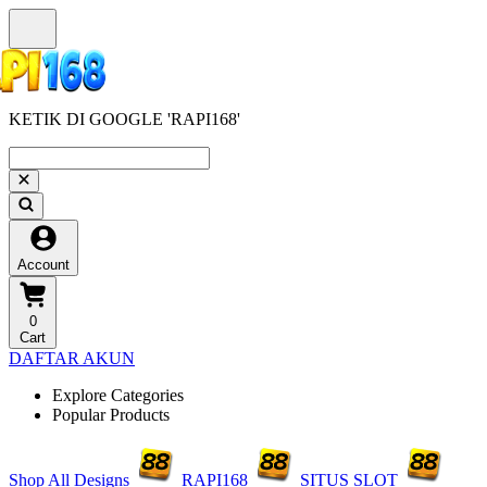
KETIK DI GOOGLE 'RAPI168'
Account
0
Cart
DAFTAR AKUN
Explore Categories
Popular Products
Shop All Designs
RAPI168
SITUS SLOT