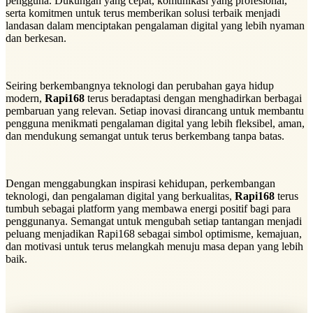
pengguna. Dukungan yang cepat, komunikasi yang profesional,
serta komitmen untuk terus memberikan solusi terbaik menjadi
landasan dalam menciptakan pengalaman digital yang lebih nyaman
dan berkesan.
Seiring berkembangnya teknologi dan perubahan gaya hidup
modern,
Rapi168
terus beradaptasi dengan menghadirkan berbagai
pembaruan yang relevan. Setiap inovasi dirancang untuk membantu
pengguna menikmati pengalaman digital yang lebih fleksibel, aman,
dan mendukung semangat untuk terus berkembang tanpa batas.
Dengan menggabungkan inspirasi kehidupan, perkembangan
teknologi, dan pengalaman digital yang berkualitas,
Rapi168
terus
tumbuh sebagai platform yang membawa energi positif bagi para
penggunanya. Semangat untuk mengubah setiap tantangan menjadi
peluang menjadikan Rapi168 sebagai simbol optimisme, kemajuan,
dan motivasi untuk terus melangkah menuju masa depan yang lebih
baik.