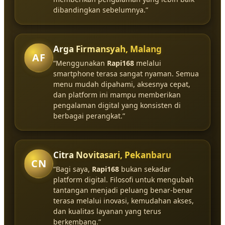
dibandingkan sebelumnya.”
Arga Firmansyah, Malang
AF
“Menggunakan
Rapi168
melalui
smartphone terasa sangat nyaman. Semua
menu mudah dipahami, aksesnya cepat,
dan platform ini mampu memberikan
pengalaman digital yang konsisten di
berbagai perangkat.”
Citra Novitasari, Pekanbaru
CN
“Bagi saya,
Rapi168
bukan sekadar
platform digital. Filosofi untuk mengubah
tantangan menjadi peluang benar-benar
terasa melalui inovasi, kemudahan akses,
dan kualitas layanan yang terus
berkembang.”