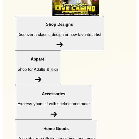
Shop Designs
Discover a classic design or new favorite artist
Apparel
Shop for Adults & Kids
Accessories
Express yourself with stickers and more
Home Goods
Decorate with pillows, tapestries, and more