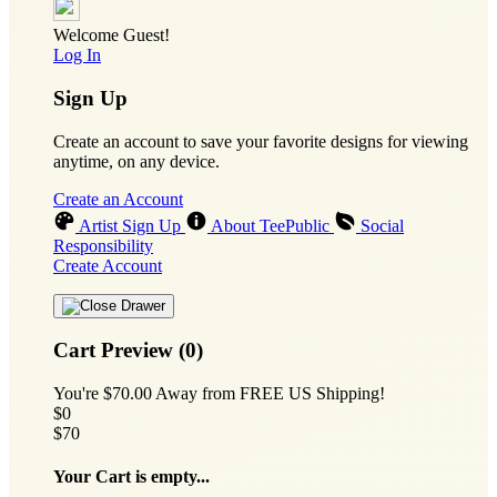
Welcome Guest!
Log In
Sign Up
Create an account to save your favorite designs for viewing
anytime, on any device.
Create an Account
Artist Sign Up
About TeePublic
Social
Responsibility
Create Account
Cart Preview (0)
You're
$70.00
Away from
FREE US Shipping!
$0
$70
Your Cart is empty...