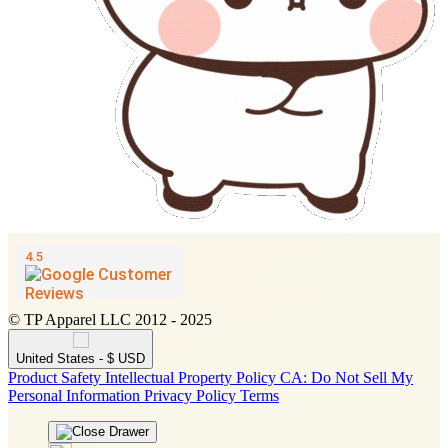
© TP Apparel LLC 2012 - 2025
United States - $ USD
Product Safety
Intellectual Property Policy
CA: Do Not Sell My
Personal Information
Privacy Policy
Terms