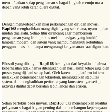
memanfaatkan setiap pengalaman sebagai langkah menuju masa
depan yang lebih cerah di era digital.
Dengan mengedepankan nilai perkembangan diri dan inovasi,
Rapi168
menghadirkan ruang digital yang sederhana, nyaman, dan
mudah dijelajahi. Setiap fitur dirancang agar memberikan
pengalaman yang lebih praktis melalui navigasi yang intuitif,
tampilan modern, dan sistem yang mampu mengikuti kebutuhan
pengguna masa kini tanpa mengurangi kenyamanan saat digunakan.
Filosofi yang dibangun
Rapi168
berangkat dari keyakinan bahwa
keberhasilan tidak hanya ditentukan oleh hasil akhir, tetapi juga oleh
proses yang dijalani setiap hari. Oleh karena itu, platform ini terus
melakukan pengembangan teknologi, meningkatkan stabilitas
sistem, dan menghadirkan performa yang konsisten agar setiap
aktivitas digital dapat berjalan lebih lancar dan efisien.
Selain berfokus pada inovasi,
Rapi168
juga menempatkan kualitas
pelayanan sebagai bagian penting dalam membangun kepercayaan