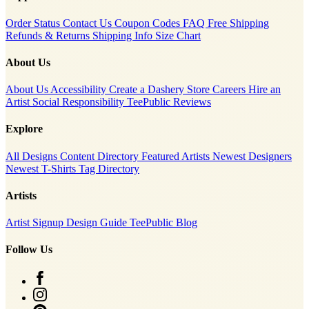
Order Status
Contact Us
Coupon Codes
FAQ
Free Shipping
Refunds & Returns
Shipping Info
Size Chart
About Us
About Us
Accessibility
Create a Dashery Store
Careers
Hire an
Artist
Social Responsibility
TeePublic Reviews
Explore
All Designs
Content Directory
Featured Artists
Newest Designers
Newest T-Shirts
Tag Directory
Artists
Artist Signup
Design Guide
TeePublic Blog
Follow Us