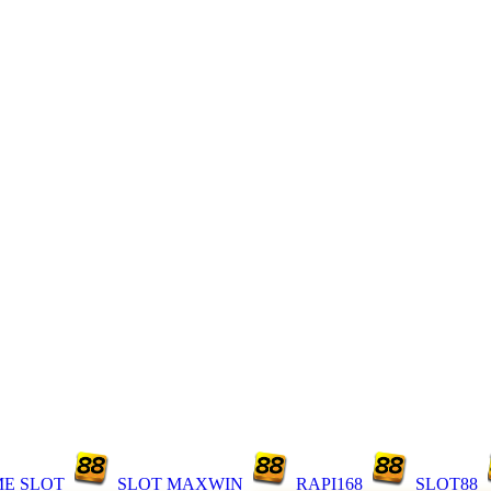
E SLOT
SLOT MAXWIN
RAPI168
SLOT88