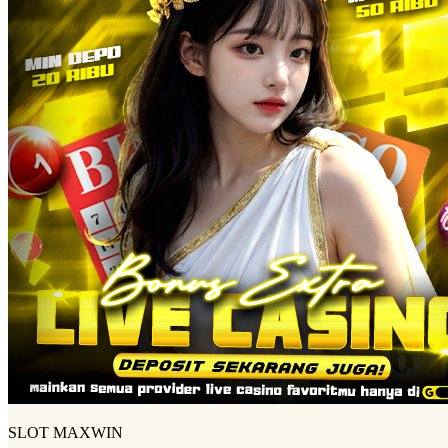
SLOT MAXWIN