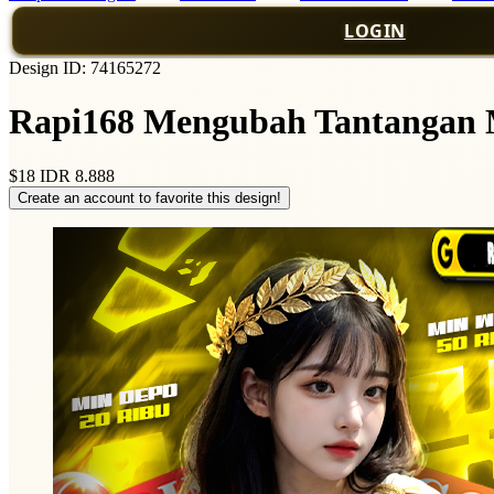
LOGIN
Design ID: 74165272
Rapi168 Mengubah Tantangan 
$18
IDR 8.888
Create an account to favorite this design!