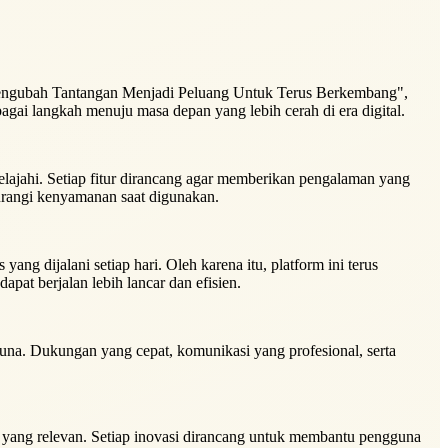
engubah Tantangan Menjadi Peluang Untuk Terus Berkembang",
gai langkah menuju masa depan yang lebih cerah di era digital.
lajahi. Setiap fitur dirancang agar memberikan pengalaman yang
gurangi kenyamanan saat digunakan.
yang dijalani setiap hari. Oleh karena itu, platform ini terus
pat berjalan lebih lancar dan efisien.
a. Dukungan yang cepat, komunikasi yang profesional, serta
 yang relevan. Setiap inovasi dirancang untuk membantu pengguna