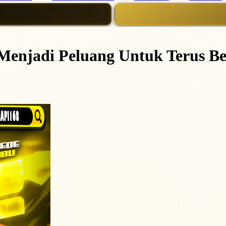
Menjadi Peluang Untuk Terus B