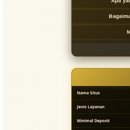
Apa ya
pembaruan agar tetap rel
Rapi168
menghadirkan tamp
Bagaim
membantu pengguna menda
Melalui teknologi yang te
M
digital yang mendukung pe
Karena
Rapi168
tidak hanya
untuk menjadikan setiap t
Nama Situs
Jenis Layanan
Minimal Deposit