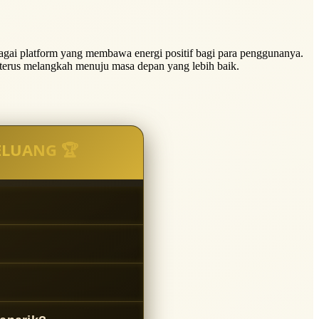
agai platform yang membawa energi positif bagi para penggunanya.
terus melangkah menuju masa depan yang lebih baik.
ELUANG 🏆
 dengan tujuan memberikan
ng lebih positif.
ng baru. Setiap proses
atform terus menghadirkan