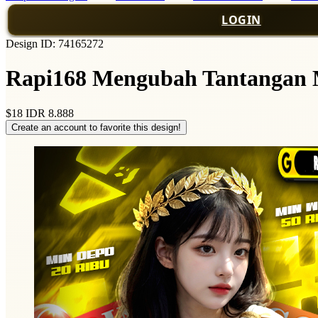
LOGIN
Design ID: 74165272
Rapi168 Mengubah Tantangan 
$18
IDR 8.888
Create an account to favorite this design!