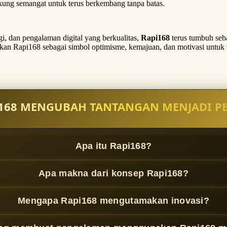
kung semangat untuk terus berkembang tanpa batas.
, dan pengalaman digital yang berkualitas,
Rapi168
terus tumbuh seb
an Rapi168 sebagai simbol optimisme, kemajuan, dan motivasi untuk 
168 MENGUBAH TANTANGAN MENJADI P
Apa itu Rapi168?
digital modern yang membawa konsep perkembangan dan inovasi
Apa makna dari konsep Rapi168?
raktis, serta membantu pengguna menikmati perjalanan digital ya
rkan semangat untuk mengubah setiap tantangan menjadi pelua
Mengapa Rapi168 mengutamakan inovasi?
penting untuk berkembang dan mencapai hasil yang lebih baik.
kembangan dimulai dari kemampuan beradaptasi. Karena itu, pl