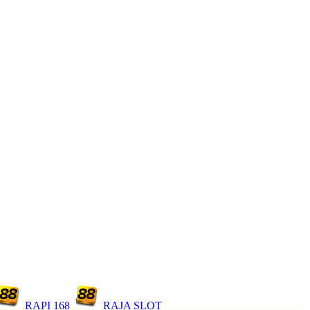
RAPI 168
RAJA SLOT