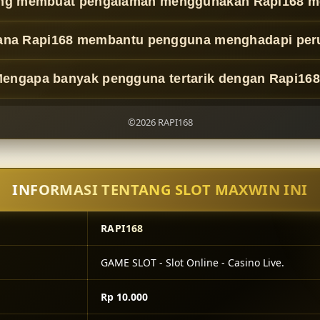
ng membuat pengalaman menggunakan Rapi168 m
evan dengan kebutuhan pengguna di era digital modern.
ilan modern, navigasi mudah dipahami, sistem responsif, dan aks
ana Rapi168 membantu pengguna menghadapi per
patkan pengalaman digital lebih nyaman.
rus berkembang dan layanan yang responsif,
Rapi168
membantu me
engapa banyak pengguna tertarik dengan Rapi16
ngguna untuk terus belajar, beradaptasi, dan berkembang.
 menawarkan inovasi digital, tetapi juga membawa nilai semangat,
antangan sebagai peluang menuju masa depan yang lebih baik.
©2026 RAPI168
INFORMASI TENTANG SLOT MAXWIN INI
RAPI168
GAME SLOT - Slot Online - Casino Live.
Rp 10.000