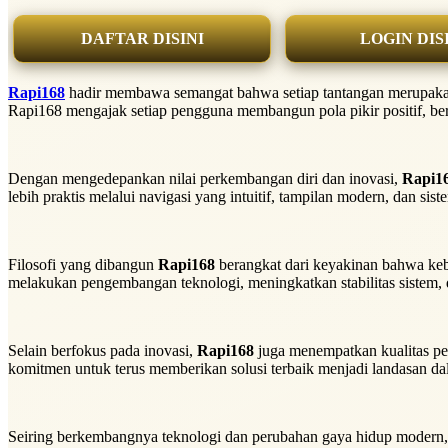
DAFTAR DISINI
LOGIN DIS
Rapi168
hadir membawa semangat bahwa setiap tantangan merupaka
Rapi168 mengajak setiap pengguna membangun pola pikir positif, ber
Dengan mengedepankan nilai perkembangan diri dan inovasi,
Rapi1
lebih praktis melalui navigasi yang intuitif, tampilan modern, dan
Filosofi yang dibangun
Rapi168
berangkat dari keyakinan bahwa keberh
melakukan pengembangan teknologi, meningkatkan stabilitas sistem, da
Selain berfokus pada inovasi,
Rapi168
juga menempatkan kualitas pe
komitmen untuk terus memberikan solusi terbaik menjadi landasan d
Seiring berkembangnya teknologi dan perubahan gaya hidup modern