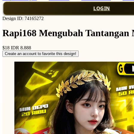
LOGIN
Design ID: 74165272
Rapi168 Mengubah Tantangan 
$18
IDR 8.888
Create an account to favorite this design!