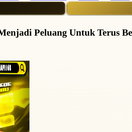
Menjadi Peluang Untuk Terus B