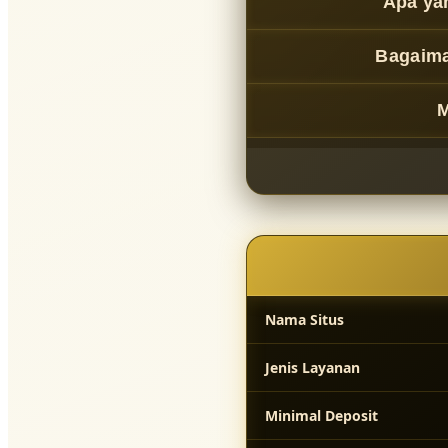
Apa ya
pembaruan agar tetap rel
Rapi168
menghadirkan tamp
Bagaim
membantu pengguna menda
Melalui teknologi yang te
M
digital yang mendukung pe
Karena
Rapi168
tidak hanya
untuk menjadikan setiap t
Nama Situs
Jenis Layanan
Minimal Deposit