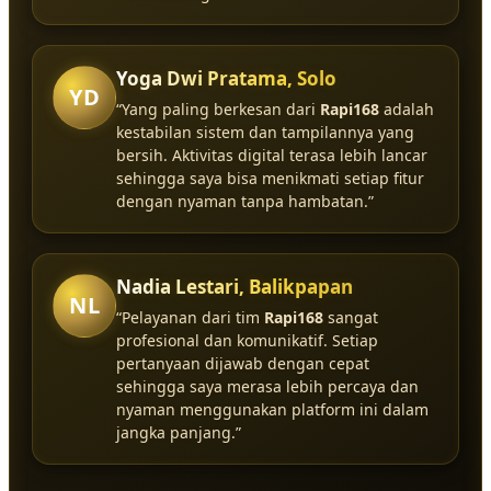
Yoga Dwi Pratama, Solo
YD
“Yang paling berkesan dari
Rapi168
adalah
kestabilan sistem dan tampilannya yang
bersih. Aktivitas digital terasa lebih lancar
sehingga saya bisa menikmati setiap fitur
dengan nyaman tanpa hambatan.”
Nadia Lestari, Balikpapan
NL
“Pelayanan dari tim
Rapi168
sangat
profesional dan komunikatif. Setiap
pertanyaan dijawab dengan cepat
sehingga saya merasa lebih percaya dan
nyaman menggunakan platform ini dalam
jangka panjang.”