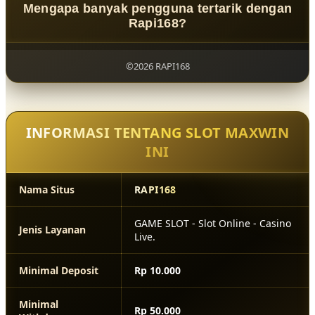
Mengapa banyak pengguna tertarik dengan
yang responsif,
Rapi168
membantu menciptakan
Rapi168?
lingkungan digital yang mendukung pengguna untuk
terus belajar, beradaptasi, dan berkembang.
Karena
Rapi168
tidak hanya menawarkan inovasi digital,
tetapi juga membawa nilai semangat, konsistensi, dan
©2026 RAPI168
motivasi untuk menjadikan setiap tantangan sebagai
peluang menuju masa depan yang lebih baik.
INFORMASI TENTANG SLOT MAXWIN
INI
Nama Situs
RAPI168
GAME SLOT - Slot Online - Casino
Jenis Layanan
Live.
Minimal Deposit
Rp 10.000
Minimal
Rp 50.000