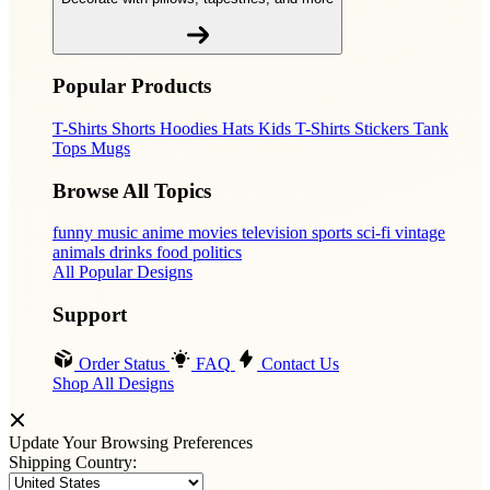
Popular Products
T-Shirts
Shorts
Hoodies
Hats
Kids T-Shirts
Stickers
Tank
Tops
Mugs
Browse All Topics
funny
music
anime
movies
television
sports
sci-fi
vintage
animals
drinks
food
politics
All Popular Designs
Support
Order Status
FAQ
Contact Us
Shop All Designs
Update Your Browsing Preferences
Shipping Country: