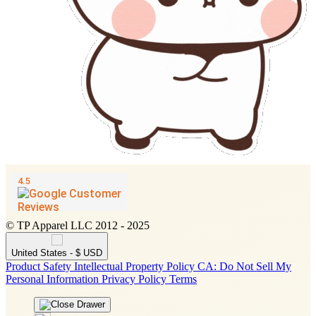
© TP Apparel LLC 2012 - 2025
United States - $ USD
Product Safety
Intellectual Property Policy
CA: Do Not Sell My
Personal Information
Privacy Policy
Terms