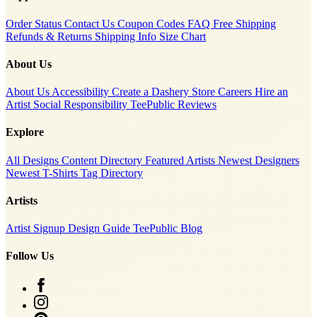
Order Status
Contact Us
Coupon Codes
FAQ
Free Shipping
Refunds & Returns
Shipping Info
Size Chart
About Us
About Us
Accessibility
Create a Dashery Store
Careers
Hire an
Artist
Social Responsibility
TeePublic Reviews
Explore
All Designs
Content Directory
Featured Artists
Newest Designers
Newest T-Shirts
Tag Directory
Artists
Artist Signup
Design Guide
TeePublic Blog
Follow Us