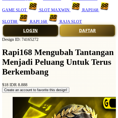
GAME SLOT
SLOT MAXWIN
RAPI168
SLOT88
RAPI 168
RAJA SLOT
LOGIN
DAFTAR
Design ID: 74165272
Rapi168 Mengubah Tantangan
Menjadi Peluang Untuk Terus
Berkembang
$18
IDR 8.888
Create an account to favorite this design!