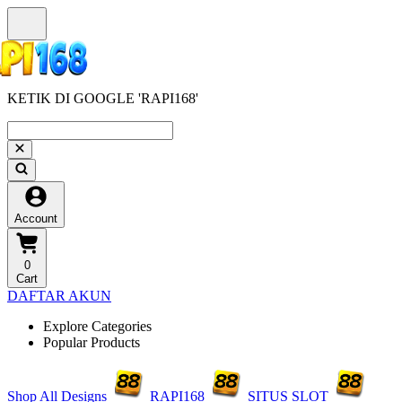
KETIK DI GOOGLE 'RAPI168'
Account
0
Cart
DAFTAR AKUN
Explore Categories
Popular Products
Shop All Designs
RAPI168
SITUS SLOT