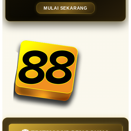
MULAI SEKARANG