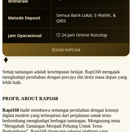
Withdraw
Semua Bank Lokal, E-Wallet, &
Metode Deposit
QRIS
🕒 24 Jam Online Nonstop
Jam Operasional
©2026 RAPI168
Setiap tantangan adalah kesempatan belajar. Rapi168 mengajak
menghadapi perubahan dengan percaya diri demi masa depan yang
lebih baik.
PROFIL ABOUT RAPI168
Rapi168
hadir membawa semangat perubahan dengan konsep
digital modern yang terinspirasi dari perjalanan untuk terus
berkembang menghadapi berbagai tantangan. Mengusung tema
"Mengubah Tantangan Menjadi Peluang Untuk Terus
Berkembang", Rapi168 dirancang sebagai platform yang