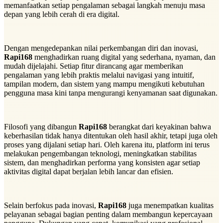
memanfaatkan setiap pengalaman sebagai langkah menuju masa
depan yang lebih cerah di era digital.
Dengan mengedepankan nilai perkembangan diri dan inovasi,
Rapi168
menghadirkan ruang digital yang sederhana, nyaman, dan
mudah dijelajahi. Setiap fitur dirancang agar memberikan
pengalaman yang lebih praktis melalui navigasi yang intuitif,
tampilan modern, dan sistem yang mampu mengikuti kebutuhan
pengguna masa kini tanpa mengurangi kenyamanan saat digunakan.
Filosofi yang dibangun
Rapi168
berangkat dari keyakinan bahwa
keberhasilan tidak hanya ditentukan oleh hasil akhir, tetapi juga oleh
proses yang dijalani setiap hari. Oleh karena itu, platform ini terus
melakukan pengembangan teknologi, meningkatkan stabilitas
sistem, dan menghadirkan performa yang konsisten agar setiap
aktivitas digital dapat berjalan lebih lancar dan efisien.
Selain berfokus pada inovasi,
Rapi168
juga menempatkan kualitas
pelayanan sebagai bagian penting dalam membangun kepercayaan