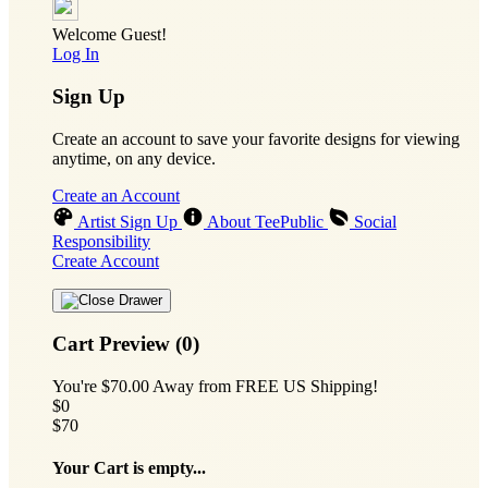
Welcome Guest!
Log In
Sign Up
Create an account to save your favorite designs for viewing
anytime, on any device.
Create an Account
Artist Sign Up
About TeePublic
Social
Responsibility
Create Account
Cart Preview (0)
You're
$70.00
Away from
FREE US Shipping!
$0
$70
Your Cart is empty...