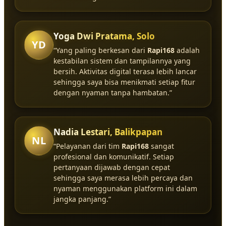
Yoga Dwi Pratama, Solo
YD
“Yang paling berkesan dari
Rapi168
adalah
kestabilan sistem dan tampilannya yang
bersih. Aktivitas digital terasa lebih lancar
sehingga saya bisa menikmati setiap fitur
dengan nyaman tanpa hambatan.”
Nadia Lestari, Balikpapan
NL
“Pelayanan dari tim
Rapi168
sangat
profesional dan komunikatif. Setiap
pertanyaan dijawab dengan cepat
sehingga saya merasa lebih percaya dan
nyaman menggunakan platform ini dalam
jangka panjang.”