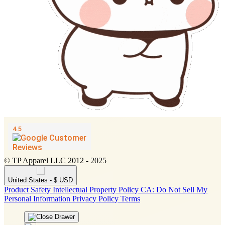
© TP Apparel LLC 2012 - 2025
United States - $ USD
Product Safety
Intellectual Property Policy
CA: Do Not Sell My
Personal Information
Privacy Policy
Terms