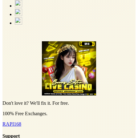
Don't love it? We'll fix it. For free.
100% Free Exchanges.
RAPI168
Support