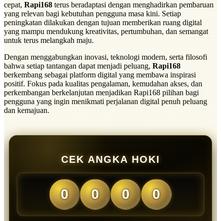
cepat,
Rapi168
terus beradaptasi dengan menghadirkan pembaruan
yang relevan bagi kebutuhan pengguna masa kini. Setiap
peningkatan dilakukan dengan tujuan memberikan ruang digital
yang mampu mendukung kreativitas, pertumbuhan, dan semangat
untuk terus melangkah maju.
Dengan menggabungkan inovasi, teknologi modern, serta filosofi
bahwa setiap tantangan dapat menjadi peluang,
Rapi168
berkembang sebagai platform digital yang membawa inspirasi
positif. Fokus pada kualitas pengalaman, kemudahan akses, dan
perkembangan berkelanjutan menjadikan Rapi168 pilihan bagi
pengguna yang ingin menikmati perjalanan digital penuh peluang
dan kemajuan.
CEK ANGKA HOKI
0
0
0
0