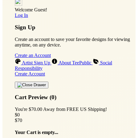
Welcome Guest!
Log In
Sign Up
Create an account to save your favorite designs for viewing
anytime, on any device.
Create an Account
Artist Sign Up
About TeePublic
Social
Responsibility
Create Account
Cart Preview (0)
You're
$70.00
Away from
FREE US Shipping!
$0
$70
Your Cart is empty...