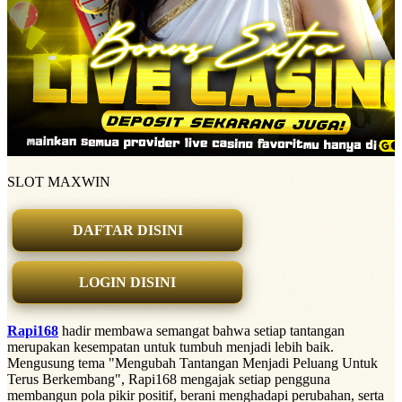
SLOT MAXWIN
DAFTAR DISINI
LOGIN DISINI
Rapi168
hadir membawa semangat bahwa setiap tantangan
merupakan kesempatan untuk tumbuh menjadi lebih baik.
Mengusung tema "Mengubah Tantangan Menjadi Peluang Untuk
Terus Berkembang", Rapi168 mengajak setiap pengguna
membangun pola pikir positif, berani menghadapi perubahan, serta