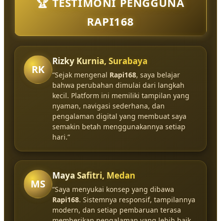
🏆 TESTIMONI PENGGUNA
RAPI168
Rizky Kurnia, Surabaya
RK
“Sejak mengenal
Rapi168
, saya belajar
bahwa perubahan dimulai dari langkah
kecil. Platform ini memiliki tampilan yang
nyaman, navigasi sederhana, dan
pengalaman digital yang membuat saya
semakin betah menggunakannya setiap
hari.”
Maya Safitri, Medan
MS
“Saya menyukai konsep yang dibawa
Rapi168
. Sistemnya responsif, tampilannya
modern, dan setiap pembaruan terasa
memberikan pengalaman yang lebih baik