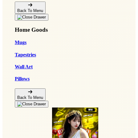
Back To Menu
Home Goods
Mugs
Tapestries
Wall Art
Pillows
Back To Menu