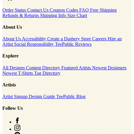
Order Status
Contact Us
Coupon Codes
FAQ
Free Shipping
Refunds & Returns
Shipping Info
Size Chart
About Us
About Us
Accessibility
Create a Dashery Store
Careers
Hire an
Artist
Social Responsibility
TeePublic Reviews
Explore
All Designs
Content Directory
Featured Artists
Newest Designers
Newest T-Shirts
Tag Directory
Artists
Artist Signup
Design Guide
TeePublic Blog
Follow Us