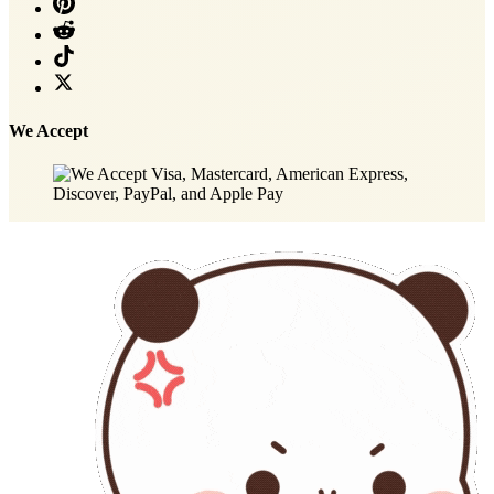
We Accept