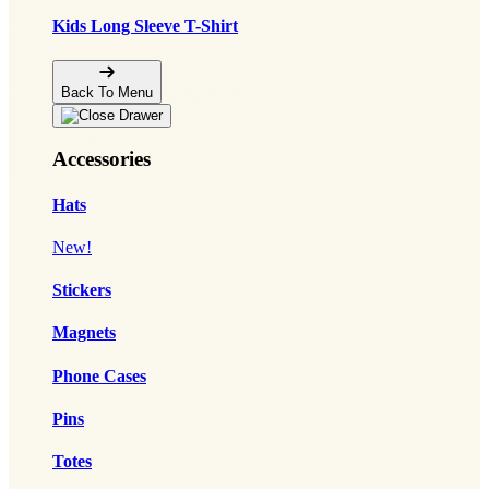
Kids Long Sleeve T-Shirt
Back To Menu
Accessories
Hats
New!
Stickers
Magnets
Phone Cases
Pins
Totes