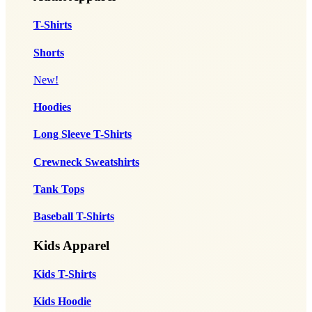
T-Shirts
Shorts
New!
Hoodies
Long Sleeve T-Shirts
Crewneck Sweatshirts
Tank Tops
Baseball T-Shirts
Kids Apparel
Kids T-Shirts
Kids Hoodie