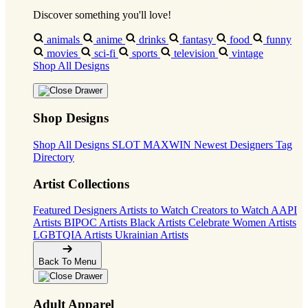
Discover something you'll love!
animals
anime
drinks
fantasy
food
funny
movies
sci-fi
sports
television
vintage
Shop All Designs
Shop Designs
Shop All Designs
SLOT MAXWIN
Newest Designers
Tag
Directory
Artist Collections
Featured Designers
Artists to Watch
Creators to Watch
AAPI
Artists
BIPOC Artists
Black Artists
Celebrate Women Artists
LGBTQIA Artists
Ukrainian Artists
Back To Menu
Adult Apparel