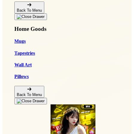
Back To Menu
Home Goods
Mugs
Tapestries
Wall Art
Pillows
Back To Menu