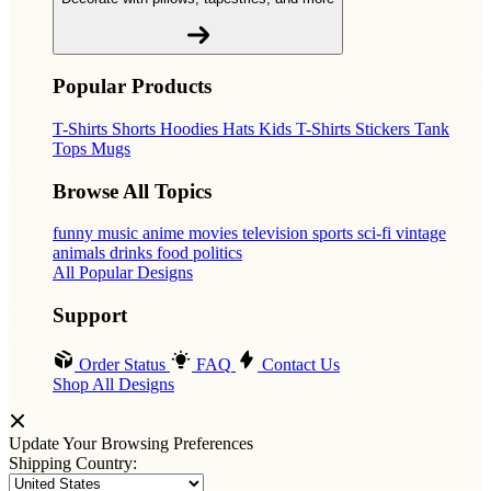
Popular Products
T-Shirts
Shorts
Hoodies
Hats
Kids T-Shirts
Stickers
Tank
Tops
Mugs
Browse All Topics
funny
music
anime
movies
television
sports
sci-fi
vintage
animals
drinks
food
politics
All Popular Designs
Support
Order Status
FAQ
Contact Us
Shop All Designs
Update Your Browsing Preferences
Shipping Country: