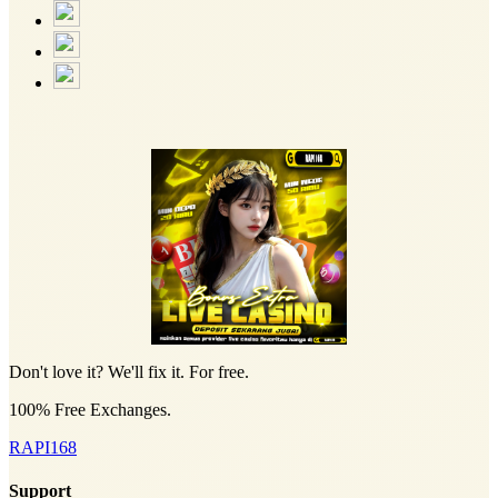
Don't love it? We'll fix it. For free.
100% Free Exchanges.
RAPI168
Support