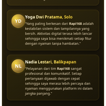
Yoga Dwi Pratama, Solo
YD
“Yang paling berkesan dari
Rapi168
adalah
kestabilan sistem dan tampilannya yang
bersih. Aktivitas digital terasa lebih lancar
sehingga saya bisa menikmati setiap fitur
dengan nyaman tanpa hambatan.”
Nadia Lestari, Balikpapan
NL
“Pelayanan dari tim
Rapi168
sangat
profesional dan komunikatif. Setiap
pertanyaan dijawab dengan cepat
sehingga saya merasa lebih percaya dan
nyaman menggunakan platform ini dalam
jangka panjang.”