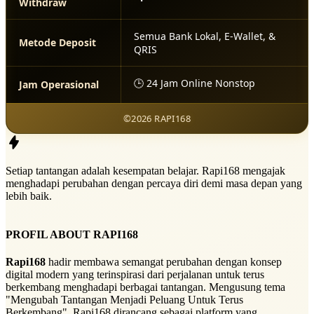
Withdraw
Semua Bank Lokal, E-Wallet, &
Metode Deposit
QRIS
🕒 24 Jam Online Nonstop
Jam Operasional
©2026 RAPI168
Setiap tantangan adalah kesempatan belajar. Rapi168 mengajak
menghadapi perubahan dengan percaya diri demi masa depan yang
lebih baik.
PROFIL ABOUT RAPI168
Rapi168
hadir membawa semangat perubahan dengan konsep
digital modern yang terinspirasi dari perjalanan untuk terus
berkembang menghadapi berbagai tantangan. Mengusung tema
"Mengubah Tantangan Menjadi Peluang Untuk Terus
Berkembang", Rapi168 dirancang sebagai platform yang