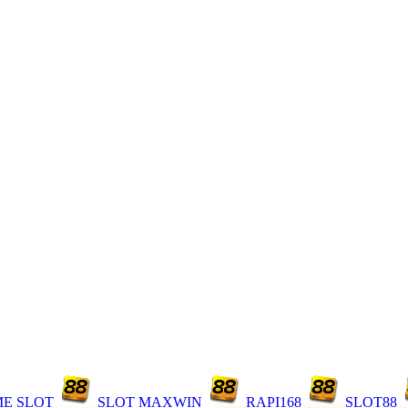
E SLOT
SLOT MAXWIN
RAPI168
SLOT88