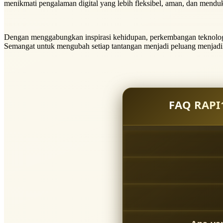
menikmati pengalaman digital yang lebih fleksibel, aman, dan mendu
Dengan menggabungkan inspirasi kehidupan, perkembangan teknologi
Semangat untuk mengubah setiap tantangan menjadi peluang menjadik
FAQ RAPI
Rapi168
adalah platform 
pengalaman yang nyaman, p
Konsep
Rapi168
menggamba
dianggap sebagai langkah 
Rapi168
percaya bahwa per