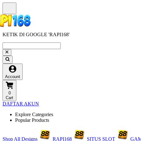
KETIK DI GOOGLE 'RAPI168'
Account
0
Cart
DAFTAR AKUN
Explore Categories
Popular Products
Shop All Designs
RAPI168
SITUS SLOT
GAM