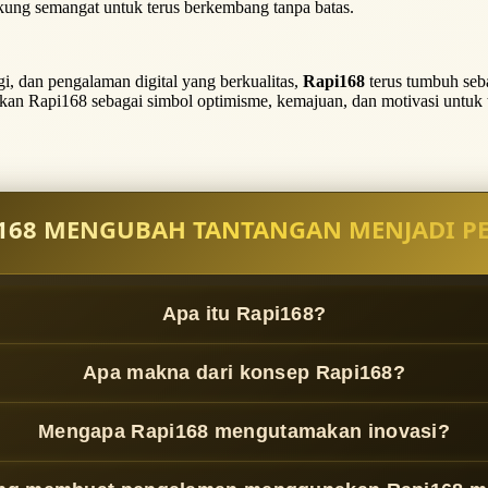
kung semangat untuk terus berkembang tanpa batas.
, dan pengalaman digital yang berkualitas,
Rapi168
terus tumbuh seb
an Rapi168 sebagai simbol optimisme, kemajuan, dan motivasi untuk 
168 MENGUBAH TANTANGAN MENJADI P
Apa itu Rapi168?
digital modern yang membawa konsep perkembangan dan inovasi
Apa makna dari konsep Rapi168?
raktis, serta membantu pengguna menikmati perjalanan digital ya
rkan semangat untuk mengubah setiap tantangan menjadi pelua
Mengapa Rapi168 mengutamakan inovasi?
penting untuk berkembang dan mencapai hasil yang lebih baik.
kembangan dimulai dari kemampuan beradaptasi. Karena itu, pl