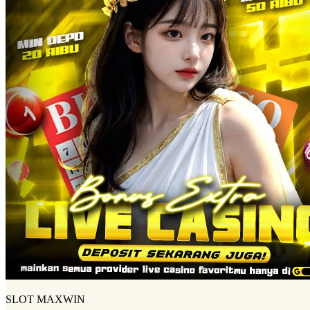
SLOT MAXWIN