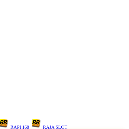
RAPI 168
RAJA SLOT