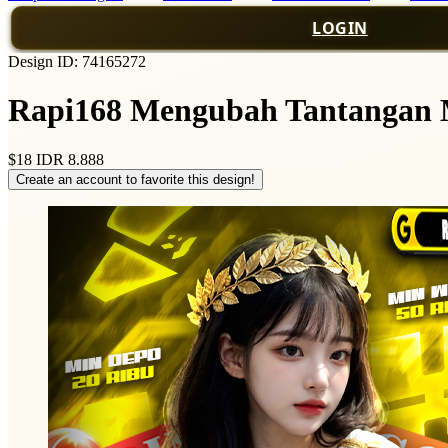
LOGIN
Design ID: 74165272
Rapi168 Mengubah Tantangan 
$18
IDR 8.888
Create an account to favorite this design!