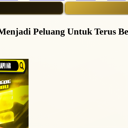
Menjadi Peluang Untuk Terus B