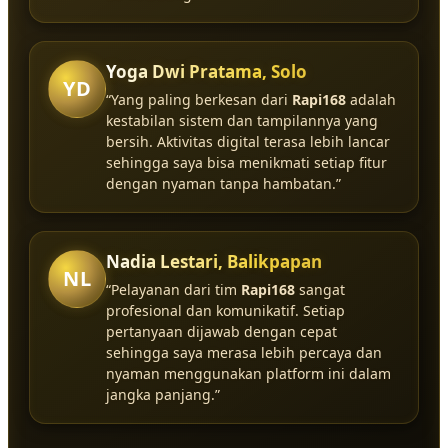
Yoga Dwi Pratama, Solo
YD
“Yang paling berkesan dari
Rapi168
adalah
kestabilan sistem dan tampilannya yang
bersih. Aktivitas digital terasa lebih lancar
sehingga saya bisa menikmati setiap fitur
dengan nyaman tanpa hambatan.”
Nadia Lestari, Balikpapan
NL
“Pelayanan dari tim
Rapi168
sangat
profesional dan komunikatif. Setiap
pertanyaan dijawab dengan cepat
sehingga saya merasa lebih percaya dan
nyaman menggunakan platform ini dalam
jangka panjang.”