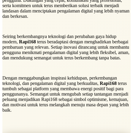
pengguna. Dukungan yang cepat, komunikasi yang profesional,
serta komitmen untuk terus memberikan solusi terbaik menjadi
landasan dalam menciptakan pengalaman digital yang lebih nyaman
dan berkesan.
Seiring berkembangnya teknologi dan perubahan gaya hidup
modern,
Rapi168
terus beradaptasi dengan menghadirkan berbagai
pembaruan yang relevan. Setiap inovasi dirancang untuk membantu
pengguna menikmati pengalaman digital yang lebih fleksibel, aman,
dan mendukung semangat untuk terus berkembang tanpa batas.
Dengan menggabungkan inspirasi kehidupan, perkembangan
teknologi, dan pengalaman digital yang berkualitas,
Rapi168
terus
tumbuh sebagai platform yang membawa energi positif bagi para
penggunanya. Semangat untuk mengubah setiap tantangan menjadi
peluang menjadikan Rapi168 sebagai simbol optimisme, kemajuan,
dan motivasi untuk terus melangkah menuju masa depan yang lebih
baik.