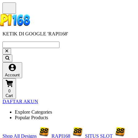
KETIK DI GOOGLE 'RAPI168'
Account
0
Cart
DAFTAR AKUN
Explore Categories
Popular Products
Shop All Designs
RAPI168
SITUS SLOT