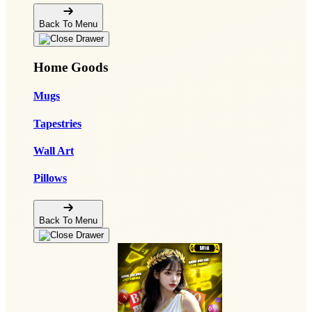
Back To Menu
Home Goods
Mugs
Tapestries
Wall Art
Pillows
Back To Menu