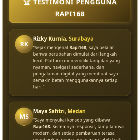
🏆 TESTIMONI PENGGUNA
RAPI168
Rizky Kurnia, Surabaya
RK
“Sejak mengenal
Rapi168
, saya belajar
bahwa perubahan dimulai dari langkah
kecil. Platform ini memiliki tampilan yang
nyaman, navigasi sederhana, dan
pengalaman digital yang membuat saya
semakin betah menggunakannya setiap
hari.”
Maya Safitri, Medan
MS
“Saya menyukai konsep yang dibawa
Rapi168
. Sistemnya responsif, tampilannya
modern, dan setiap pembaruan terasa
memberikan pengalaman yang lebih baik